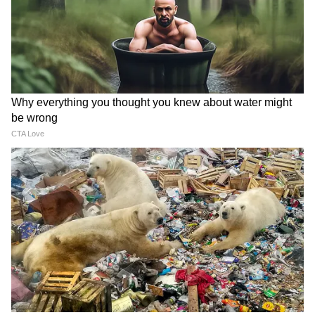
Grah Dosha: ভাগ্য ফেরাতে
সই করার এই ৫টা ভুলে লক্ষ্মী
Related Articles
চান? গরুকে খাওয়ান এই ৯টি
ছেড়ে যায়! গুরুত্বপূর্ণ নথিতে সই
জিনিস, গ্রহদোষ কাটবে চটজলদি
করছেন তো নিয়ম মেনে?
Love Horoscope in Bengali: আজ সম্পর্কের
ক্ষেত্রে নিজেকে ভাগ্যবান মনে করবেন! দেখে নিন
আজকের প্রেমের রাশিফল
Money Horoscope in Bengali: আজ আপনার
আয়ের নতুন পথ খুলবে! দেখে নিন আজকের আর্থিক
রাশিফল
কর্কট- বাড়ি সংক্রান্ত বা জমি সংক্রান্ত বিষয়ে কিছু
লাভের যোগ রয়েছে। শিক্ষার্থীদের জন্য আজ বিশেষ
কোনও সুখবর আসতে পারে। শরীরিক সমস্যার
জন্য কাজের ক্ষতি হতে পারে। বাড়িতে কোনও
অতিথি আসতে পারে। অর্থনৈতিক সমস্যার সন্মুখীন
হওয়ার আশঙ্কা রয়েছে। দুপুরের পর প্রত্যাশিত
LATEST VIDEOS
কাজে অগ্রগতি হওয়ার সম্ভাবনা রয়েছে। রাজনীতির
সঙ্গে যুক্ত আছেন যারা তাদের জন্য দিনটি মোটামুটি
Samik Bhattacharya: কাশ্মীর মাঙ্গে