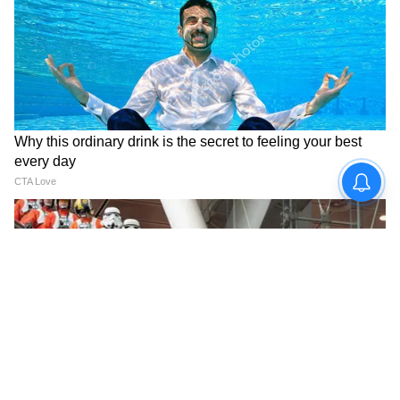
ধনু- বাকি থাকা ঘরোয়া বা গৃহস্থালীর কাজকর্ম
ফেলে না রেখে সেরে নিন। প্রেম জীবনে কিছু সমস্যা
দেখা দিতে পারে। খুচরো এবং পাইকারী
বিক্রেতাদের জন্য দিনটি অনূকুল। প্রভাবশালী
ব্যক্তির সান্নিধ্য লাভ হতে পারে। আপনার আর্থিক
সমস্যা কেটে যেতে পারে। এই রাশির জাতক-
জাতিকাদের কর্মস্থলে দ্বায়িত্ব বৃদ্ধির সম্ভাবনা
রয়েছে। রাস্তাঘাটে চলাফেরা করার সময় বিশেষ
সতর্কতা অবলম্বন করুন।
মকর- বাইরের ঝামেলা এড়িয়ে চলার চেষ্টা করুন,
নাহলে আইনি সমস্যায় জড়িয়ে পড়তে পারেন। আজ
খরচ বৃদ্ধি পেতে পারে। এই রাশির জাতক জাতিকার