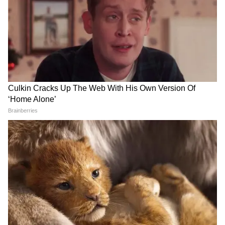
কন্যা- বেহিসেবি খরচের ফলে সংসারে অশান্তি
হওয়ার আশঙ্কা রয়েছে। উপস্থিত বুদ্ধির ফলে
কর্মস্থানে উন্নতি হতে পারে। শরীরিক সমস্যা বৃদ্ধি
পেতে পারে। অংশিদারী ব্যবসায় ভালো ফল আশা
করেত পারেন। শিল্পীদের জন্য আজ দিনটি অনকূল।
যানবাহন এবং সম্পত্তি সংক্রান্ত বিষয়ে অর্থ ব্যয়
হতে পারে। বন্ধুদের সঙ্গে সময় ভালো কাটবে।
বিদ্যার্থীদের জন্য সময়টা খুব একটা ভালো নয়।
তুলা- ব্যবসায়ীদের আয় আজ বৃদ্ধি পাওয়ার
সম্ভাবনা রয়েছে। বন্ধুদের সঙ্গে ঝামেলায় জড়িয়ে
যেতে পারেন। এই রাশির জাতক জাতিকাদের
কর্মক্ষেত্রে উন্নতি লাভ হতে পারে। রাস্তাঘাটে