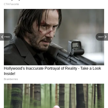
PREV
NEXT
Jade Plant: জেড প্ল্যান্ট রাখার
Shani Vakri 2026: জুলাই মাসে
নিয়ম জানেন? এই ৫টা বাস্তু
বক্রী হবে শনি! এই চালে ৪ রাশির
টিপস মানলে টাকা আটকাবে না,
জীবনে আসছে অশনি সংকেত?
ধার শোধ হবে