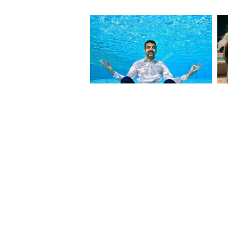
রাতের দিকে অশুভ। কারও জিনিসের 
কথা ভাবতে পারেন। সম্পত্তি কেনা
কর্মক্ষেত্রে অযথা কোনও ঝামেলায়
সতর্ক থাকুন। আজ অর্থ উপার্জনের ভ
ধনু- আজ দীর্ঘ মেয়াদি রোগের তাড়া
উন্নতির যোগ দেখা যাচ্ছে। দূরের 
সন্তানদের পরীক্ষার ফল ভাল হবে।
পরিশ্রম হতে পারে। কর্মস্থানে উদা
চলাফেরা করুন, বিপদের যোগ রয়ে
কারণে নিজের বীরত্ব দেখানোর সুয
মকর– আজ কর্মজগতে জনপ্রিয়তা পেতে 
কেনাবেচার জন্য খরচ। পরিস্থিতি বি
রয়েছে। মা-বাবার সঙ্গে সুসম্পর্ক থ
সারাদিন প্রচুর পরিশ্রম হতে পারে। বা
সঙ্গে বিবাদের যোগ রয়েছে। ধর্ম