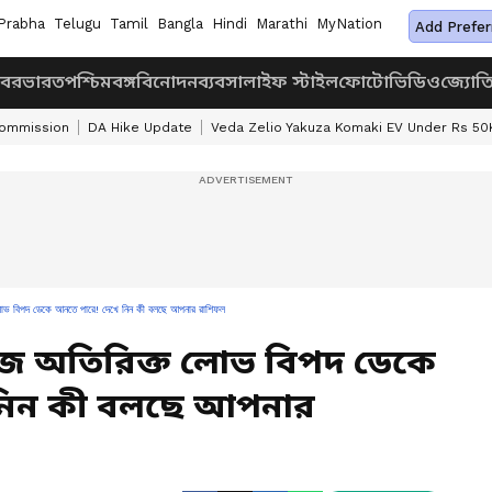
Prabha
Telugu
Tamil
Bangla
Hindi
Marathi
MyNation
Add Prefer
খবর
ভারত
পশ্চিমবঙ্গ
বিনোদন
ব্যবসা
লাইফ স্টাইল
ফোটো
ভিডিও
জ্যোত
Commission
DA Hike Update
Veda Zelio Yakuza Komaki EV Under Rs 50
পদ ডেকে আনতে পারে! দেখে নিন কী বলছে আপনার রাশিফল
আজ অতিরিক্ত লোভ বিপদ ডেকে
নিন কী বলছে আপনার