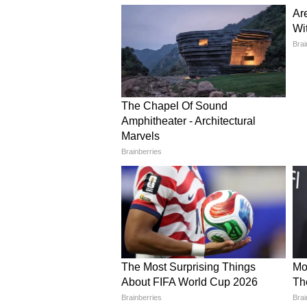
পারে।
কন্যা– মনঃকষ্ট বৃদ্ধি পেতে পারে।
সম্পর্কের প্রতি আসক্তি বৃদ্ধি 
পারে। কোনও আত্মীয়ের থেকে আজ ব
সতর্কতা অবলম্বন করুন। সকালের দ
অতিরিক্ত অর্থ অপচয়ের জন্য সংসার
হতে পারে। আপনার কোনও প্রতিভার 
বিশ্বাস করার জন্য খেসারত দিতে হত
তুলা– সন্তানের সুবুদ্ধি ঘটতে পারে।
শরীরে নানা রূপ রোগের উপদ্রব বা
কোনও সমস্যায় বহু অর্থ ব্যয় হতে প
আসতে পারে। প্রেমে জট ছেড়ে যাবে। স্
যাবে। ব্যয়ের দিকে আজ একটু বেশ
কাজের জন্য উৎসাহ বৃদ্ধি পাবে।
বৃশ্চিক– আজ সন্তানদের নিয়ে চিন্ত