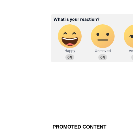
জীবন শুরু, তারপর আনন্দবাজার পত্রি
Love Horoscope in Ben
সাফল্যের সঙ্গে কাজ করেন। ২০১৯ সাল
আপনার সঙ্গীকে ঠিকভাবে
deblina.dey@asianetnews.in-এই 
শিখুন! দেখে নিন আপনা
প্রেমের রাশিফল
কর্কট– পরিবারের অশান্তি মিটে যাওয়
পারে। প্রেমে খুব সতর্ক থাকতে হবে
মেনে চলুন। কোনও শোকের খবর পেত
থাকবে। অভিযানে সাফল্য লাভের সম্ভ
যাচ্ছে। আপনার মনের কথা বলার জন
না।
সিংহ– আজ গঠনমূলক কোনও কাজের চি
পারে। ব্যবসায় জটিলতা কাটিয়ে ওঠা
মনোভাব ত্যাগ করাই ভাল। ঋণ পরিশ
অসৎ উপায়ে হবে। বাড়িতে অতিথি আ
আনন্দ। মামলায় জড়িয়ে পড়ার আশঙ্ক