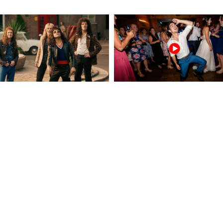
দায়িত্ব আজ নেবেন না। নতুন কোনও ব্যবসা করার
বেচার শুভ সময়। কোনও দুঃসংবাদ পেতে পারেন।
 জড়িয়ে পড়তে পারেন। যানবাহন ওঠার সময় অতিরিক্ত
াগ্য ভাল ও আর্থিক উন্নতি থাকবে।
তাড়ি চিকিৎসা করুন। বিশেষ কারও দ্বারা সংসারে
কোনও আত্মীয়ের অসুস্থতার খবর পেতে পারেন।
 শরীরে একটু দুর্বলতা আসতে পারে। আজ অধিক
সিন ভাব আপনার ক্ষতি করবে। পথেঘাটে সাবধানে
ছে। ব্যথা বেদনা বাড়বে। আজ সামাজিক কোনও
োগ পাবেন।
পারেন। শরীরের খুব ব্যথার সৃষ্টি হতে পারে। কিছু
রুদ্ধে যাওয়ার আশঙ্কা রয়েছে। আর্থিক লাভের যোগ
াকবে। প্রশাসনিক কাজের সঙ্গে যুক্ত হতে পারেন। আজ
ড়িতে মাথা প্রচুর ঠান্ডা রেখে চলতে হবে, প্রতিবেশীর
 আলোচনায় আপনি এগিয়ে থাকবেন।