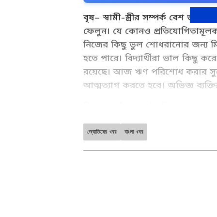
বৃষ– স্বামী-স্ত্রীর সম্পর্ক বেশ
ফেলুন। যে কোনও প্রতিযোগিতামূলক
নিজের কিছু ভুল শোধরানোর জন্য মিথ
হতে পারে। বিদ্যার্থীরা ভাল কিছু ক
রয়েছে। আজ ঋণ পরিশোধ করার সু
আত্মত্যাগ করতে হবে। অভিজ্ঞ ব্যক্ত
মিথুন– দর্শনশাস্ত্রে উন্নতির যোগ 
আজ সারাদিন কাজে অলসতা থাকল
শিকার হতে পারেন। পরীক্ষায় সাফল্
জ্যোতিষের খবর
বাংলা খবর
Astrology News (জ্যোতিষ সংবাদ)
Kundali Matching, Palm Readin
তাড়াতাড়ি সেরে ফেলুন। আজ অপরের 
Prediction at Asianet News Ba
থাকবে। পুরনো দিনের অশান্তি মিটে 
ABOUT THE AUTHOR
Deblina Dey
Related Articles
DD
দেবলীনা দত্ত এশিয়ানেট নিউজ বাংলা