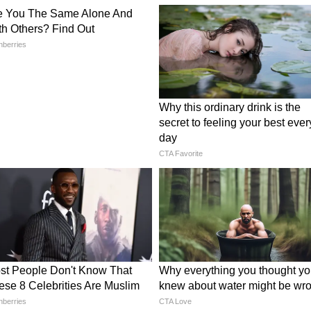
 সামান্য কোনও অশান্তি আদালত অবধি গড়াতে পারে।
পাবে। অফিসে আজ আপনাকে কারও অনুগত হয়ে চলতে হতে
িশেষ সাহায্য পেতে পারেন। চলাফেরায় বাড়তি
িকে কোনও আর্থিক ক্ষতির খবর পেতে পারেন।
ে বিবাদ হতে পারে। সন্তানদের সঙ্গে বিশেষ আলোচনা
জন্য আজ জনপ্রিয়তা লাভ করবেন। বন্ধুকে অতিরিক্ত
ে পারে।
 ভাই বোনদের সঙ্গে হঠাৎ ঝামেলার সৃষ্টি হতে পারে।
ড়তে পারে। সারাদিন মোটের উপর কাটবে। শরীরে
ারে। অনেক দিনের পুরনো ভ্রমণের পরিকল্পনায় বাধা
বাস্থ্যহানীর যোগ রয়েছে। স্ত্রীর সঙ্গে মতবিরোধ কেটে
ি নজর দিতে হবে বা সংযত থাকতে হবে। নতুন কোনও
া থাকবে। সারা দিন সাংসারিক শান্তি বজায় থাকলেও