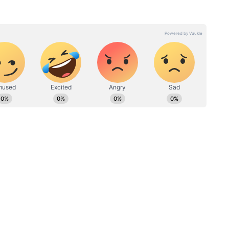
কায় ফ্রিল্যান্সিং করা। এরপর বাংলা লাইভের কপিরাইটার হিসেবে
gali:
Money Horoscope in Bengali:
 থেকে এশিয়ানেট নিউজ বাংলার সঙ্গে যুক্ত।
 বুঝতে
আজ মনের মতো উপহার মিলতে
মেইলে যোগাযোগ করা যেতে পারে।
র আজকের
পারে! দেখে নিন আজকের আর্থিক
রাশিফল
ার সঙ্কেত। অতিরিক্ত কথায় ঝামেলার সৃষ্টি হতে
, প্রতারিত হওয়ার যোগ আছে। গুরুজনদের পরামর্শ
ে পারেন, সেই কারণে সারাদিন মানসিক কষ্ট
াবনা রয়েছে। বিজ্ঞান চর্চায় অগ্রগতির যোগ দেখা
্য সঠিক মানুষ পাবেন। কারও প্ররোচনায় পা দেবেন
ন্তা ভাবনা হতে পারে। প্রেমে নতুন মোড় ঘুরতে
র ভাল সময় এসেছে। আজ কর্মক্ষেত্রে বিরোধী
োধ করার জন্য সঞ্চয়ে ব্যাঘাত। আপনার উপার্জন
গমনের যোগ দেখা যাচ্ছে। বাড়িতে পোষ্য কেনায়
া আছে। স্নেহভাজন কারও সঙ্গে ঝামেলা বাধতে