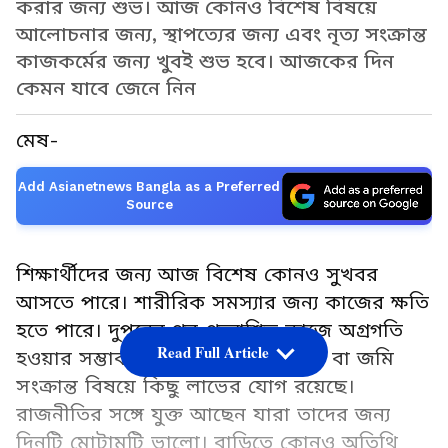
করার জন্য শুভ। আজ কোনও বিশেষ বিষয়ে
আলোচনার জন্য, স্থাপত্যের জন্য এবং নৃত্য সংক্রান্ত
কাজকর্মের জন্য খুবই শুভ হবে। আজকের দিন
কেমন যাবে জেনে নিন
মেষ-
Add Asianetnews Bangla as a Preferred
Source
শিক্ষার্থীদের জন্য আজ বিশেষ কোনও সুখবর
আসতে পারে। শারীরিক সমস্যার জন্য কাজের ক্ষতি
হতে পারে। দুপুরের পর প্রত্যাশিত কাজে অগ্রগতি
Read Full Article
হওয়ার সম্ভাবনা রয়েছে। বাড়ি সংক্রান্ত বা জমি
সংক্রান্ত বিষয়ে কিছু লাভের যোগ রয়েছে।
রাজনীতির সঙ্গে যুক্ত আছেন যারা তাদের জন্য
দিনটি মোটামুটি ভালো। বাড়িতে কোনও অতিথি