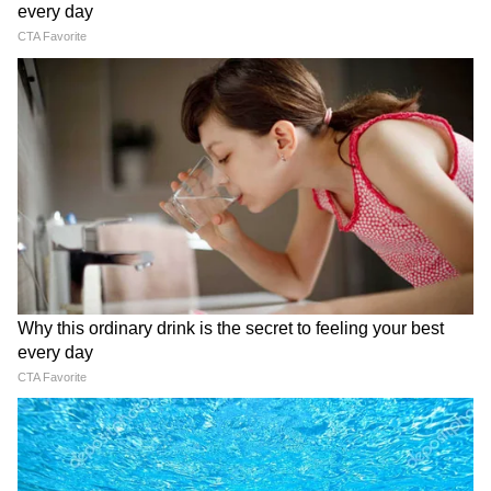
আজ কর্মলাভের প্রবল সম্ভাবনা রয়েছে। রাজনীতির
সঙ্গে যারা যুক্ত আছেন তাদের জন্য আজকের
দিনটি ভালো। অভিভাবকের শারিরীক সমস্যা দেখা
দিতে পারে। আজ প্রভাবশালী কোনও ব্যক্তির থেকে
সাহায্য পেতে পারেন। যৌথ কোনও কাজের সঙ্গে
যুক্ত থাকলে সুনাম লাভের আশা রাখতে পারেন।
বাইরের ঝামেলা এড়িয়ে চলার চেষ্টা করুন।
রাজনীতিতে সুনাম বৃদ্ধি পেতে পারে। পারিবারিক
সমস্যা দেখা দিতে পারে।
বৃশ্চিক-
লিভারের সমস্যায় ভুগতে হতে পারে। জলপথে