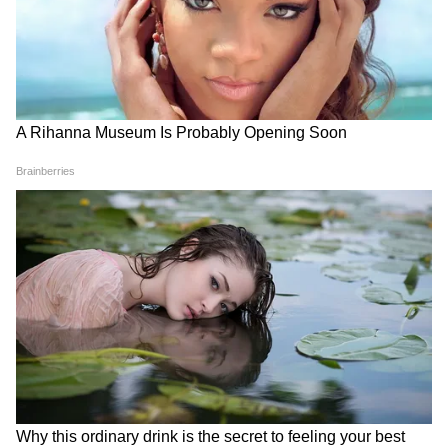
কন্যা-
রাজনীতিতে সুনাম বৃদ্ধি পেতে পারে। পারিবারিক
সমস্যা দেখা দিতে পারে। আজ প্রভাবশালী কোনও
ব্যক্তির থেকে সাহায্য পেতে পারেন। আজ
কর্মলাভের প্রবল সম্ভাবনা রয়েছে। বাইরের ঝামেলা
এড়িয়ে চলার চেষ্টা করুন। রাজনীতির সঙ্গে যারা
যুক্ত আছেন তাদের জন্য আজকের দিনটি ভালো।
অভিভাবকের শারিরীক সমস্যা দেখা দিতে পারে।
যৌথ কোনও কাজের সঙ্গে যুক্ত থাকলে সুনাম
লাভের আশা রাখতে পারেন।
তুলা-