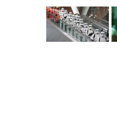
ব্যস্ত থাকতে হতে পারে। বাড়ি সংক্রা
দুপুরের পর প্রত্যাশিত কাজে অগ্রগতি
আছেন যারা তাদের জন্য দিনটি মোট
বৃশ্চিক- প্রবাসে সাফল্যের যোগ রয়ে
সমস্যা দেখা দিতে পারে। ব্যবসায়
সঙ্গে কোনও বিষয়ে তর্কে জড়িয়ে পড
সন্তানদের নিয়ে দুশ্চিন্তা মিটে 
ফেলুন। গান বাজনার সঙ্গে যুক্ত ব্
ধনু- আজ উপরিচিত কারও থেকে সাহা
উন্নতি হওয়ার সম্ভাবনা খুব কম। ব্যব
ভাবনা করুন। পিঠে ব্যাথার সমস্যা 
পেতে পারেন। সন্তানের কোনও কাজ
চটজলদি কোনও সিদ্ধান্ত আজ নেবেন 
দাম্পত্য জীবন সুখের।