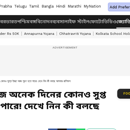
Prabha
Telugu
Tamil
Bangla
Hindi
Marathi
MyNation
Add Prefer
খবর
ভারত
পশ্চিমবঙ্গ
বিনোদন
ব্যবসা
লাইফ স্টাইল
ফোটো
ভিডিও
জ্যোত
nder Rs 50K
Annapurna Yojana
Chhatravriti Yojana
Kolkata School Hol
সুপ্ত ইচ্ছা আজ পূরণ হতে পারে! দেখে নিন কী বলছে আপনার রাশিফল
জ অনেক দিনের কোনও সুপ্ত
FOO
 পারে! দেখে নিন কী বলছে