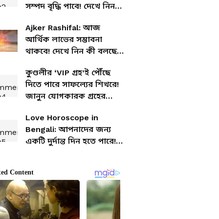
সম্পদ বৃদ্ধি পাবে! দেখে নিন
আজকের আর্থিক রাশিফল
Ajker Rashifal: আজ
আর্থিক লাভের সম্ভাবনা
থাকবে! দেখে নিন কী বলছে
আপনার রাশিফল
কুণ্ডলীর ‘VIP গ্রহ’ই পৌঁছে
দিতে পারে সাফল্যের শিখরে!
জানুন যোগকারক গ্রহের
মাহাত্ম্য
Love Horoscope in
Bengali: আপনাদের জন্য
একটি দুর্দান্ত দিন হতে পারে!
দেখে নিন আজকের প্রেমের
রাশিফল