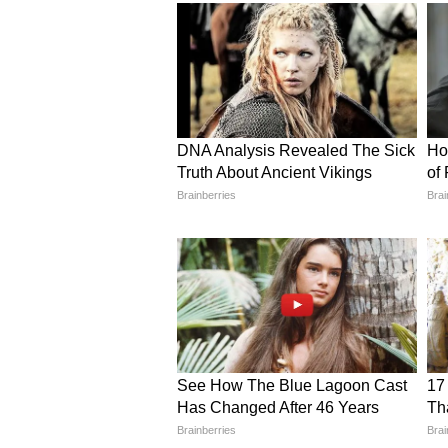
সিংহ- আজ পতনের আশঙ্কা আছে। আজ
ঝামেলা এড়িয়ে চলার চেষ্টা করুন।
আশা রাখতে পারেন। রাজনীতিতে সুন
রয়েছে। প্রভাবশালী কোনও ব্যক্তির 
দিতে পারে। রাজনীতির সঙ্গে যারা 
অভিভাবকের শারিরীক সমস্যা দেখা 
কন্যা- আজ কোনও কারণে নিজের স্বা
চিন্তাশক্তির ফলে উপার্জন বৃদ্ধি পাবে
কর্মসূত্রে বিদেশ যাত্রার যোগ রয়েছ
রয়েছে। পারিবারিক অশান্তি দেখা দ
লাগার আশঙ্কা রয়েছে। বন্ধুদের সঙ
জাতিকাদের কর্মক্ষেত্রে উন্নতি লাভ 
তুলা- আজ কোনও কারণে ব্যায় বৃদ্ধ
সুখবর আসতে পারে। শরীরিক সমস্যা
অতিথি আসতে পারে। অর্থনৈতিক সমস