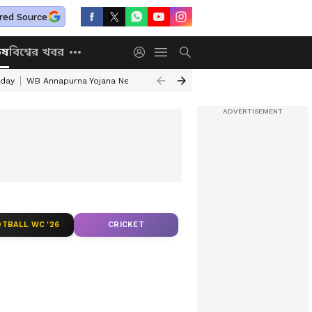
red Source
িষ
বিশ্বের খবর
iday
WB Annapurna Yojana New Portal
DA News
Annapurna Yojana He
TBALL WC '26
CRICKET