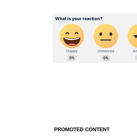
জীবন শুরু, তারপর আনন্দবাজার পত্রি
সাফল্যের সঙ্গে কাজ করেন। ২০১৯ সাল
deblina.dey@asianetnews.in-এই 
Related Articles
Weekly Horoscope: এই 
ব্যবসার ব্যপারে কোনও চ
পারে! দেখুন আপনার এই সপ
রাশিফল
কর্কট- ব্যবসায় মন্দাভাব দেখা দিতে
খুচরো এবং পাইকারী বিক্রেতাদের জন্য
হতে পারে। আপনার আর্থিক সমস্যা কে
বাকি থাকা ঘরোয়া বা গৃহস্থালীর ক
জাতিকাদের কর্মস্থলে দ্বায়িত্ব বৃদ্ধ
বিশেষ সতর্কতা অবলম্বন করুন।