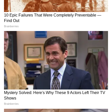
ধনু-
এই রাশির জাতক জাতিকার আজ দিনটি ভালো
কাটবে। অনেক দিনের কোনও সুপ্ত ইচ্ছা আজ পূরণ
হতে পারে। বাইরের ঝামেলা এড়িয়ে চলার চেষ্টা
করুন, নাহলে আইনি সমস্যায় জড়িয়ে পড়তে
পারেন। ব্যবসা বাণিজ্যের ক্ষেত্রেও আজ ভালো দিন।
উচ্চশিক্ষার সঙ্গে যারা যুক্ত, বিশেষ কোনও সুযোগ
পেতে পারেন। তবে কাজের চাপের ফলে শারীরিক
দুর্বলতা দেখা দিতে পারে। আজ খরচ বৃদ্ধি পেতে
পারে।