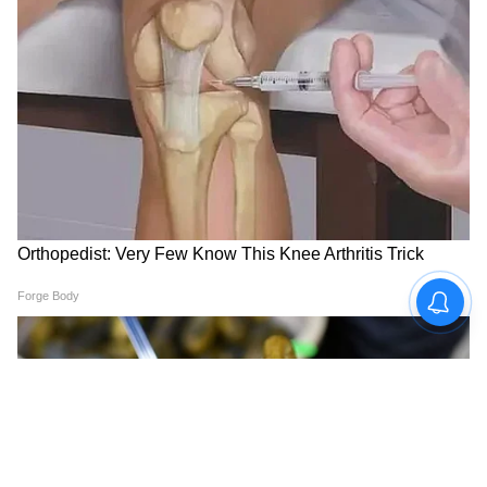
মকর-
পরিশ্রম করলেও আর্থিক অবস্থার উন্নতি হওয়ার
সম্ভাবনা খুব কম। ব্যবসায় বা অন্য ক্ষেত্রে অর্থ
বিনিয়োগের আগে চিন্তা-ভাবনা করুন। কোনও
বিষয়েই চটজলদি কোনও সিদ্ধান্ত আজ নেবেন না।
পিঠে ব্যাথার সমস্যা বৃদ্ধি পাওয়ার আশঙ্কা রয়েছে।
ভ্রমণ সুখকর হলেও খরচ বৃদ্ধি পেতে পারে। দাম্পত্য
জীবন সুখের। সন্তানের কোনও কাজের জন্য মন
ভালো হয়ে যাবে।
কুম্ভ-
আজ প্রভাবশালী কোনও ব্যক্তির থেকে সাহায্য