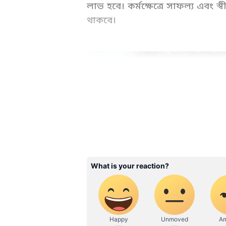
লাভ হবে। কর্মক্ষেত্রে সাফল্য এবং 
থাকবে।
Ajker Rashifal: Check today's r
your daily Horoscope (দৈনিক রাশ
রাশিফল) yearly rashifal at Asi
ABOUT THE AUTHOR
Rajat Karmakar
কন্যা রাশি
আয় বৃদ্ধি পাবে এবং আর্থ
RK
১৫ বছর ডিজিটাল সাংবাদিকতার জগত
চাকরিজীবীরা কর্মক্ষেত্রে পদোন্নতি 
এডিটর হিসাবে যুক্ত হয়েছেন। কলকাতা 
আনন্দবাজার পত্রিকা ডিজিটাল, টাই
জীবন সুখময় হবে। প্রেম জীবনে রো
তির্যক তাঁর কাছে সোজা। ভালোবাসেন 
যোগাযোগ করতে হলে এখানে বার্তা প
বৃশ্চিক রাশি
আয় বৃদ্ধি পাবে। আর্থ