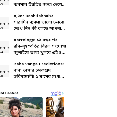
ব্যবসায় উন্নতির জন্য! দেখে
নিন আজকের আর্থিক
Ajker Rashifal: আজ
রাশিফল
সারাদিন ব্যবসা ভালো চলবে!
দেখে নিন কী বলছে আপনার
রাশিফল
Astrology: ১২ বছর পর
রবি-বৃহস্পতির বিরল সংযোগ!
জুলাইয়ে ভাগ্য খুলবে এই ৪
রাশির
Baba Vanga Predictions:
বাবা ভাঙ্গার চমকপ্রদ
ভবিষ্যদ্বাণী! ৬ মাসের মধ্যে
ভাগ্য খুলবে এই ৫ রাশির