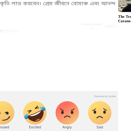
স্বীকৃতি লাভ করবেন। প্রেম জীবনে রোমাঞ্চ এবং আনন্দ
ashifal in Bangali for your zodiac signs. Know
িফল) in Bangla , Weekly rashifal (সাপ্তাহিক
anet news Bangla.
িক অবস্থার উন্নতি হবে। সামাজিক মর্যাদা বৃদ্ধি পাবে।
ে থাকার পর এশিয়ানেট নিউজ বাংলার সঙ্গে রজত কর্মকার
পেতে পারেন। ব্যবসায় এবং লাভ বৃদ্ধি পাবে। পারিবারিক
বিশ্ববিদ্যালয় থেকে স্নাতক। সাফল্যের সঙ্গে কাজ করেছেন
মস ইন্টারনেট, আজতক বাংলা, নিউজ ১৮-তে। লিখতে ভালোবাসেন।
মাঞ্চ এবং আনন্দ থাকবে।
খেলা, খাওয়া, রাজনীতি, সিনেমা এবং বই পড়তে। তাঁর সঙ্গে
াঠাতে পারেন: rajat.karmakar@asianetnews.in
িক লাভের সম্ভাবনা রয়েছে। চাকরিতে পদোন্নতির সুযোগ