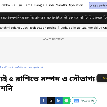
Prabha
Telugu
Tamil
Bangla
Hindi
Marathi
MyNation
Add Prefer
খবর
ভারত
পশ্চিমবঙ্গ
বিনোদন
ব্যবসা
লাইফ স্টাইল
ফোটো
ভিডিও
জ্যোত
akshmi Yojana 2026 Registration Begins
Veda Zelio Yakuza Komaki EV U
েই ৫ রাশিতে সম্পদ ও সৌভাগ্য ঢেলে দেবেন গ্রহরাজ শনি
েই ৫ রাশিতে সম্পদ ও সৌভাগ্য
FOO
 শনি
Follow Us