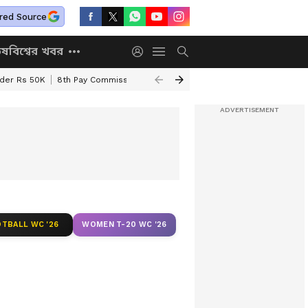
red Source
িষ
বিশ্বের খবর
nder Rs 50K
8th Pay Commission
Chhatravriti Yojana
WB Annapurna Yo
TBALL WC '26
WOMEN T-20 WC '26