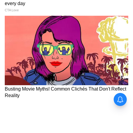
আপনার দৈনন্দিন সময়সূচী থেকে বিরতি নিন এবং
আপনার শখ পূরণ করুন এবং আপনার সঙ্গীর সঙ্গে
কিছু রোমান্টিক মুহূর্ত কাটান।
8
12
Image Credit :
Getty
বৃশ্চিক (Scorpio Love Horoscope):
দীর্ঘদিন ধরে চলে আসা সমস্যা থেকে বেরিয়ে
আসতে না পারলে বিশেষ কারও সাহায্য নিন। আজ