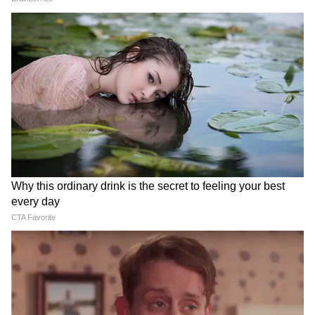
সিংহ (Leo Love Horoscope):
আপনার ভবিষ্যতের জন্য আগে থেকেই পরিকল্পনা
করা আপনাকে আপনার সঙ্গীকে আরও বেশি
ভালবাসতে বাধ্য করবে। আপনার ভাগ্য সব সময়
আপনার পাশে থাকে এবং সেই কারণেই সাফল্য
আপনার পায়ে চুমু খাচ্ছে।
6
12
Image Credit :
Getty
কন্যা (Libra Love Horoscope):