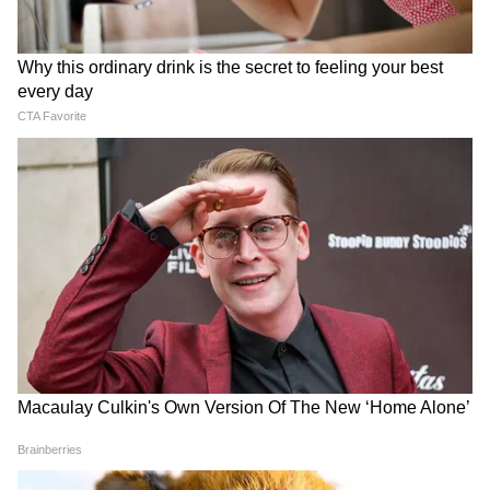
Image Credit :
Getty
বৃষ (Taurus Love Horoscope):
আজ আপনি সহকর্মীর কাছ থেকে প্রস্তাব পাবেন।
তাদের কথা মনোযোগ দিয়ে শুনুন এবং তারপরই
সিদ্ধান্ত নিন। মনে রাখবেন, হৃদয় কাঁচের মতো
ভঙ্গুর, যা এক ধাক্কায় ভেঙে যেতে পারে।
3
12