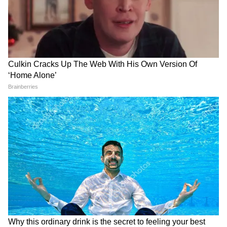
আজ আপনার বা আপনার প্রেমের অতীত
আপনাকে সমস্যায় ফেলতে পারে। শুধু মনে রাখবেন
আপনার মধ্যে কোনও ভুল বোঝাবুঝি যেন না হয়।
7
12
Image Credit :
Getty
তুলা ( Libra Love Horoscope):
বাইরে যাওয়ার প্রয়োজন না হলে ঘরেই থাকুন।