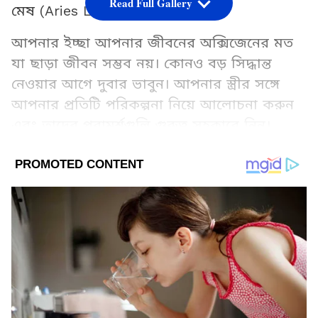
Read Full Gallery
মেষ (Aries Love Horoscope):
আপনার ইচ্ছা আপনার জীবনের অক্সিজেনের মত
যা ছাড়া জীবন সম্ভব নয়। কোনও বড় সিদ্ধান্ত
নেওয়ার আগে দুবার ভাবুন। আপনার স্ত্রীর সঙ্গে
আপনার প্রতিটি পরিকল্পনা নিয়ে আলোচনা করুন
এবং তাদের পরামর্শগুলি গুরুত্ব সহকারে নিন।
Add Asianetnews Bangla as a Preferred
Source
2
12