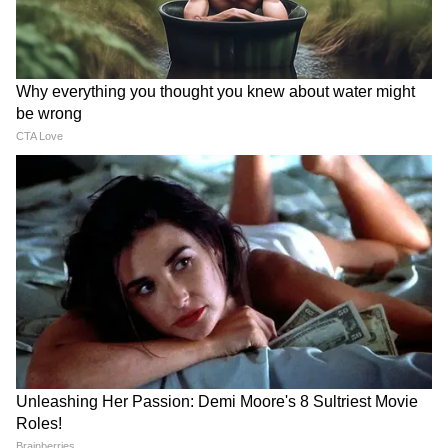
Image Credit :
Getty
কর্কট (Cancer Love Horoscope):
আপনার হৃদয়ের সবচেয়ে কাছের একজনের জন্য
সময় বের করুন, বেড়াতে যান এবং একসঙ্গে কিছু
আড্ডাময় মুহূর্ত কাটান। আপনি আপনার মিষ্টি কথা
দিয়ে আপনার সঙ্গীর মন জয় করবেন।
5
12
Image Credit :
Getty