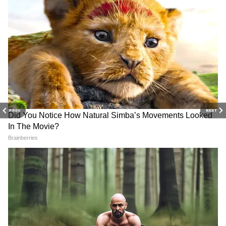
Image Credit :
Getty
মিথুন (Gemini Love Horoscope):
আপনি যদি বিবাহিত হয়ে থাকেন, তাহলে আপনার
সঙ্গীর সঙ্গে চিন্তা করেই কিছু করুন। আপনি যদি
অবিবাহিত হন তবে এখন আপনার বিশেষ কাউকে
পাওয়ার স্বপ্ন পূরণ হতে চলেছে।
PREV
NEXT
4
12