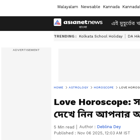
Malayalam
Newsable
Kannada
Kannada
এই মুহূর্তের 
TRENDING :
Kolkata School Holiday
DA Hi
HOME
ASTROLOGY
HOROSCOPE
LOVE HOROSCOPE: 
Love Horoscope: সঙ্
দেখে নিন আপনার আ
Author :
Deblina Dey
5
Min read
Published :
Nov 06 2025, 12:03 AM IST