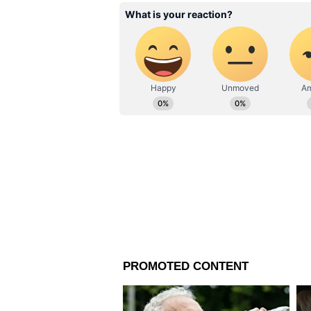
deblina.dey@asianetnews.in-এই 
Related Articles
Money Horoscope: আজ আপনি
ব্যবসায় অগ্রগতিতে খুশি 
দেখে নিন আজকের আর্থ
রাশিফল
কর্কট :
আপনার স্ত্রীর প্রতি মনোযোগ দিন এব
পড়ার কারণে আপনি ভাগ্যবান বো
রাখার চেষ্টা চালিয়ে যান। সাহায্য
থাকা আপনাকে দ্বিধা থেকে রক্ষা কর
তাই ধৈর্য ধরুন এবং জীবনের এই পর