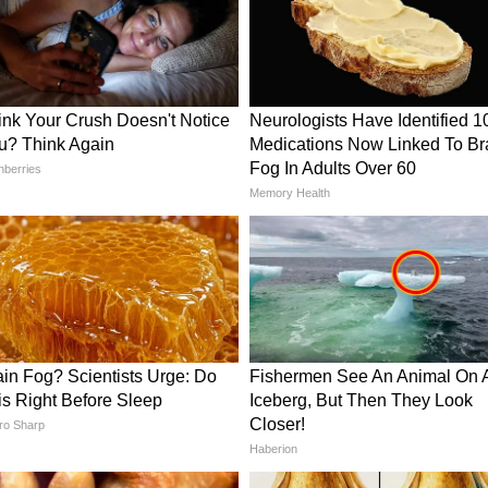
র ভালবাসাকে আরও গভীর করবে। গান, ফ্যাশন বা
আপনার প্রেমে পড়ে যাবে। আকর্ষণের ক্ষেত্রে,
পনার ভিতরের সৌন্দর্য সবাইকে বেশি আকর্ষণ করে
পছন্দ করে। তাই আপনার পক্ষ থেকেও কিছু প্রচেষ্টা
কে সাহায্য পাওয়ার সম্ভাবনা খুব বেশি।
করুন। ভালবাসা প্রকাশ করার কোনও চেষ্টা ক্রুটি
 করার এই স্বভাবের ফলে সঙ্গী আপনাকে ছাড়া আর
খনও কখনও একটি ফুল এমন মন ভালো করে দিতে
 না। আপনার জীবনে যারা কাছের মানুষ তাদের এবং
কখনই বোঝা মনে করবেন না, বরং এর প্রতিটি মুহূর্ত
রার্থণা করুন। যারা সব সময় আপনাকে সমর্থন করেন
র জীবন নিয়ে খুশি তবে এটিকে মশলাদার করতে চান।