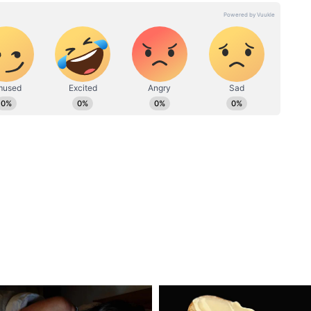
মেইলে যোগাযোগ করা যেতে পারে।
Love Horoscope: প্রেম জীবনের
হবেন !
নতুন সূচণা হতে চলেছে! দেখে নিন
িক
আপনার আজকের প্রেমের রাশিফল
ং তার ইচ্ছা পূরণ করুন। আপনার জীবনে প্রেম ছড়িয়ে
ধ করছেন। একইভাবে আপনার পছন্দের বাগানকে সবুজ
ের জন্য আপনার প্রিয়জনকে মনে রাখবেন, তার পাশে
বে। নতুন সম্পর্কের জন্য আজকের দিনটি ভাল নয়,
্বটি উপভোগ করুন।