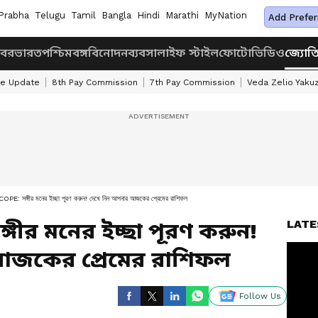
Prabha
Telugu
Tamil
Bangla
Hindi
Marathi
MyNation
Add Prefer
খবর
ভারত
পশ্চিমবঙ্গ
বিনোদন
ব্যবসা
লাইফ স্টাইল
ফোটো
ভিডিও
জ্যোত
ke Update
8th Pay Commission
7th Pay Commission
Veda Zelio Yaku
সঙ্গীর মনের ইচ্ছা পূরণ করুন! দেখে নিন আপনার আজকের প্রেমের রাশিফল
LATE
গীর মনের ইচ্ছা পূরণ করুন!
জকের প্রেমের রাশিফল
Follow Us