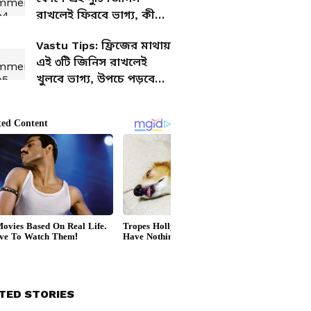
রাখলেই ফিরবে ভাগ্য, কী
বলছে বাস্তু শাস্ত্র? জানুন এক
Vastu Tips: ফ্রিজের মাথায়
ক্লিকে
এই ৩টি জিনিস রাখলেই
খুলবে ভাগ্য, উপচে পড়বে
টাকা!
TED STORIES