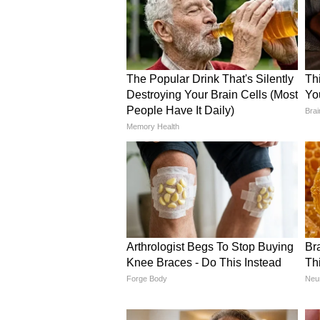
সিংহ:
আপনার কথোপকথনের দক্ষতা আপনা
শিল্পের প্রতি আপনার আগ্রহ যে কেউ 
আপনার বাইরের সৌন্দর্যের চেয়ে আ
এবং সেই কারণেই সবাই আপনার সঙ্গ 
থাকা উচিত। আজ আপনার, অন্যদের থে
কন্যা :
আপনার সঙ্গীর পছন্দের খাবার তৈরি 
রাখবেন না, যাতে আপনার রোম্যান্স
অন্য কিছু ভাবতেই পারবে না। ক
পারে, যা দামি উপহারও করতে পারে
সম্পর্ককে সম্মান করুন। সম্পর্ককে 
যেন জীবনের শেষ মুহূর্ত হয় তাই প্
তার যত্ন নিন। আপনি আপনার প্রেমে
এর জন্য নতুন কিছু চেষ্টা করুন।