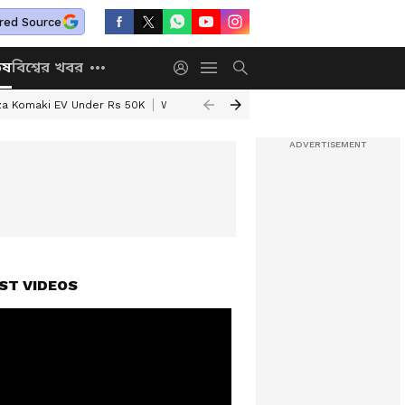
red Source
িষ
বিশ্বের খবর
za Komaki EV Under Rs 50K
West Bengal Weather Update
Annapurna Y
ST VIDEOS