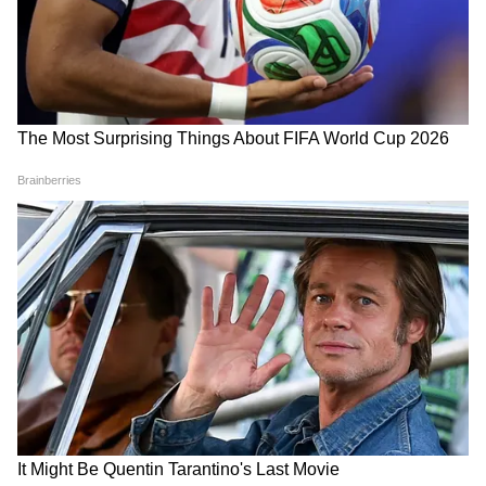
LATEST VIDEOS
Dilip Ghosh: 'কেউ তৃণমূলীদের দলে নিলে
সে সাসপেন্ড হবে', বিজেপি নেতাদের কড়া
বার্তা দিলীপের
Suvendu Adhikari: ভবানীপুরের গুরুদ্বারে
গিয়ে বড় কথা মুখ্যমন্ত্রী শুভেন্দুর, হৃদয়
ছুঁলেন শিখদের