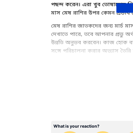
পছন্দ করেন। এরা খুব তোষামোদ প্র
মাস মেষ রাশির উপর কেমন প্রভাব
মেষ রাশির জাতকদের জন্য মার্চ মাস
দেখাতে পারে, তবে আপনার প্রভু অর্
উন্নতি অনুভব করবেন। কাজ হোক বা 
সঙ্গে পরিচালনা করার অভ্যাস তৈরি
Ajker Rashifal: Check today's r
your daily Horoscope (দৈনিক রাশ
রাশিফল) yearly rashifal at Asi
ABOUT THE AUTHOR
WD
Web Desk - ANB