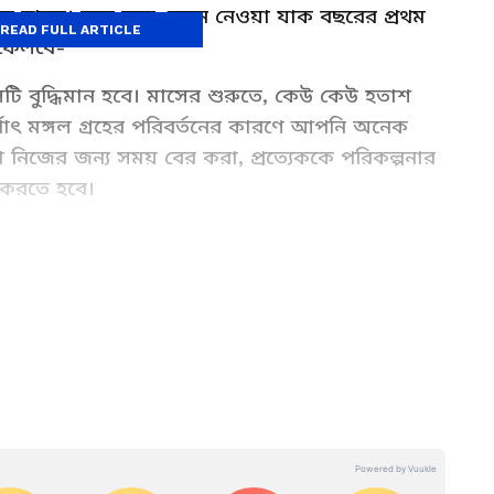
িয় মানুষ। তবে তবে জেনে নেওয়া যাক বছরের প্রথম
READ FULL ARTICLE
 ফেলবে-
টি বুদ্ধিমান হবে। মাসের শুরুতে, কেউ কেউ হতাশ
থাৎ মঙ্গল গ্রহের পরিবর্তনের কারণে আপনি অনেক
নিজের জন্য সময় বের করা, প্রত্যেককে পরিকল্পনার
 করতে হবে।
ashifal in Bangali for your zodiac signs. Know
িফল) in Bangla , Weekly rashifal (সাপ্তাহিক
anet news Bangla.