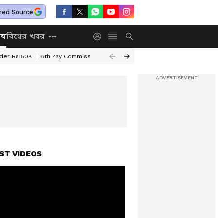
red Source
িষ
বিশ্বের খবর
nder Rs 50K
8th Pay Commission
Chhatravriti Yojana
WB Annapurna Yo
ST VIDEOS