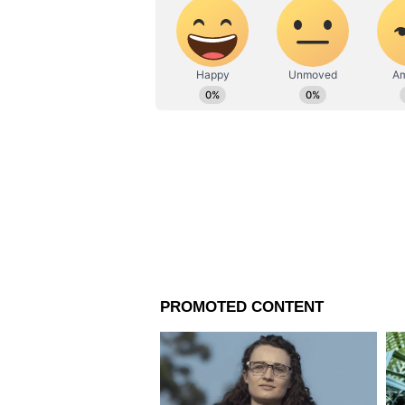
কর্মজীবনের দিক থেকে মার্চ মাসটি
সুবিধা পেতে হলে আপনাকে কঠোর পরি
ফলস্বরূপ, আপনি পদোন্নতি এবং অন্যা
একটা লাভজনক প্রমাণিত হবে না। এবা
পাশাপাশি অপ্রয়োজনীয় ব্যয় আপনা
পরিস্থিতিও আসতে পারে। পুরো মাসজ
আরও পড়ুন-
মার্চ মাসে মিলিত হতে
এই রাশিগুলির
প্রেম জীবনে যারা আছেন তাদের জন্
তবে মাসের শুরুতে অংশীদারের সঙ্গে
দেখা দিতে পারে। আপনার প্রেম বৃদ্
করতে পারেন। আপনি আপনার সঙ্গীর 
মার্চ মাসটি পরিবারে সুখের জন্য ভা
পারে। আপনার থেকে বয়সে ছোটদের 
ভবিষ্যৎ নিয়েও চিন্তিত হতে পারেন