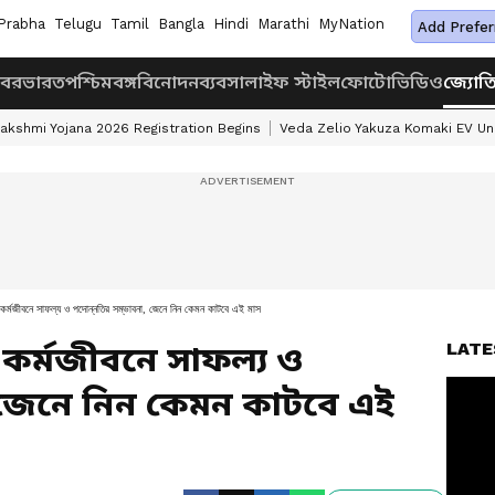
Prabha
Telugu
Tamil
Bangla
Hindi
Marathi
MyNation
Add Prefer
খবর
ভারত
পশ্চিমবঙ্গ
বিনোদন
ব্যবসা
লাইফ স্টাইল
ফোটো
ভিডিও
জ্যোত
akshmi Yojana 2026 Registration Begins
Veda Zelio Yakuza Komaki EV U
ে কর্মজীবনে সাফল্য ও পদোন্নতির সম্ভাবনা, জেনে নিন কেমন কাটবে এই মাস
LATE
ে কর্মজীবনে সাফল্য ও
, জেনে নিন কেমন কাটবে এই