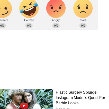
 ভালো যাবে, চাকরিতে সাফল্য পেতে পারেন, তবে
শ্রমের আশ্রয় নিতে হবে। কঠোর পরিশ্রমের
ন্য সুবিধা পাবেন। এই মাসটি ব্যবসায়ীদের জন্য খুব
র খুব বেশি রিটার্ন আশা করা যায় না। আয় হ্রাসের
কে বিরক্ত করতে পারে। দায়িত্বের কারণে ঋণ নেওয়ার
ুড়ে অর্থনৈতিক অবস্থা টানটান থাকবে।
 চলেছে দুই শত্রু গ্রহ, খারাপ সময় শুরু হতে পারে
য মাসের মাঝামাঝি খুব ভালো এবং আকর্ষণীয় হবে,
 কিছু বিবাদ হতে পারে। প্রেমে কিছু মানসিক সমস্যাও
ধি পাবে এবং আপনি এই মাসে বিয়ে করার পরিকল্পনা
সমস্যাগুলিও বুঝতে সক্ষম হবেন।
ল ফল দেবে, তবে সম্পত্তি নিয়ে পরিবারে বিবাদ হতে
সঙ্গে বিবাদ হতে পারে। আপনি আপনার সন্তানদের
। যারা দাম্পত্য জীবন শুরু করছেন তাদের একটা কথা