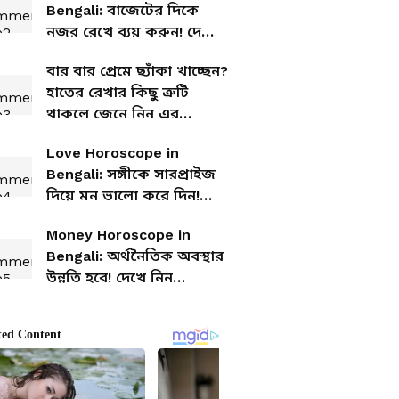
Bengali: বাজেটের দিকে
নজর রেখে ব্যয় করুন! দেখে
নিন আজকের আর্থিক
বার বার প্রেমে ছ্যাঁকা খাচ্ছেন?
রাশিফল
হাতের রেখার কিছু ত্রুটি
থাকলে জেনে নিন এর
প্রতিকারও
Love Horoscope in
Bengali: সঙ্গীকে সারপ্রাইজ
দিয়ে মন ভালো করে দিন!
দেখে নিন আপনার আজকের
Money Horoscope in
প্রেমের রাশিফল
Bengali: অর্থনৈতিক অবস্থার
উন্নতি হবে! দেখে নিন
আজকের আর্থিক রাশিফল