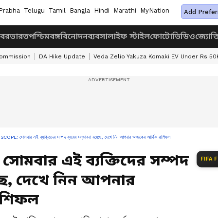
Prabha
Telugu
Tamil
Bangla
Hindi
Marathi
MyNation
Add Prefer
খবর
ভারত
পশ্চিমবঙ্গ
বিনোদন
ব্যবসা
লাইফ স্টাইল
ফোটো
ভিডিও
জ্যোত
Commission
DA Hike Update
Veda Zelio Yakuza Komaki EV Under Rs 50
 সোমবার এই ব্যক্তিদের সম্পদ ব্যয়ের সম্ভাবনা রয়েছে, দেখে নিন আপনার আজকের আর্থিক রাশিফল
সোমবার এই ব্যক্তিদের সম্পদ
FIFA 
়েছে, দেখে নিন আপনার
াশিফল