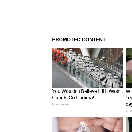
Image Credit :
Getty
মিথুন (Gemini Today Horoscope)
মিথুন রাশির জাতকদের জন্য আজকে
নতুন পরিকল্পনা করবেন। কারও প
সন্তানদের কাছ থেকে সম্পূর্ণ সুখ এব
রয়েছে। বিপরীত লিঙ্গের বন্ধুর কা