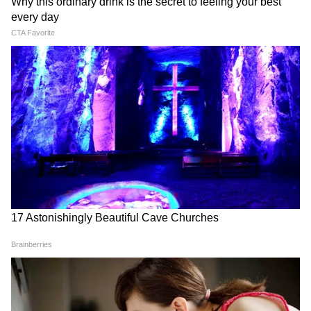
Buddha Pushya Nakshatra
Ajker Rashifal: আপনাকে
Gochar: বুধের নক্ষত্র পরিবর্তন,
পারিবারিক কলহ থেকে দূরে
ভাগ্য খুলতে চলেছে ৫ রাশির,
থাকতে হবে! দেখে নিন কী বলছে
তালিকায় কে কে?
আপনার রাশিফল
LATEST VIDEOS
Samik Bhattacharya: কাশ্মীর মাঙ্গে
আজাদি স্লোগান তুললে একটাও মার বাইরে
পরবে না, Gen Zকে সতর্ক শমীকের
Chinsurah | বিধায়কের এক ধমকেই কেমন
'মিনমিন' করছে ঠিকাদার, মুহূর্তে বদলে গেল
ছবি!