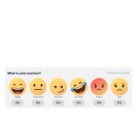
লাগবে।
LATEST VIDEOS
সংখ্যা -২ জমি সংক্রান্ত কোনও লেনদেন করতে
গেলে অবশ্যই পরিবারের মতামত নিন।
ABOUT THE AUTHOR
Deblina Dey
DD
দেবলীনা দত্ত এশিয়ানেট নিউজ বাংলার সিনিয়র কপি এডিটর
হিসেবে কাজ করেন। বঙ্গ দর্পণ থেকে চাকরি জীবন শুরু, তারপর
আনন্দবাজার পত্রিকায় ফ্রিল্যান্সিং করা। এরপর বাংলা লাইভের
কপিরাইটার হিসেবে সাফল্যের সঙ্গে কাজ করেন। ২০১৯ সাল
Published :
Jun 09 2024, 01:48 AM IST