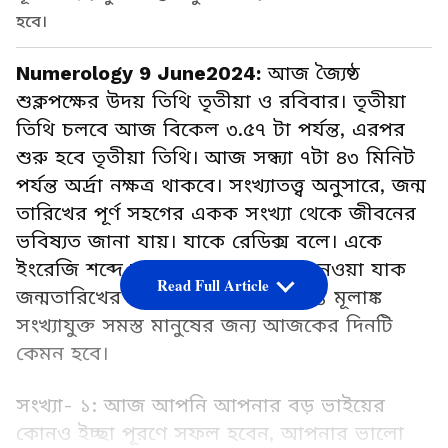
হবে।
Numerology 9 June2024:
আজ জ্যৈষ্ঠ
শুক্লপক্ষের উদয় তিথি তৃতীয়া ও রবিবার। তৃতীয়া
তিথি চলবে আজ বিকেল ৩.৫৭ টা পর্যন্ত, এরপর
শুরু হবে তৃতীয়া তিথি। আজ সন্ধ্যা ৭টা ৪৩ মিনিট
পর্যন্ত অর্দ্রা নক্ষত্র থাকবে। সংখ্যাতত্ত্ব অনুসারে, জন্ম
তারিখের পূর্ণ সহগের একক সংখ্যা থেকে জীবনের
ভবিষ্যত জানা যায়। যাকে রেডিক্স বলে। একে
ইংরেজি শব্দে সংখ্যাতত্ত্ব বলে। জেনে নেওয়া যাক
Read Full Article
জন্মতারিখের ভিত্তিতে ২ থেকে ৯ পর্যন্ত মূলাঙ্ক
সংখ্যাযুক্ত সমস্ত মানুষের জন্য আজকের দিনটি
কেমন হবে।
সংখ্যা- ১: আজ আপনি আপনার বড় ভাইয়ের
কোনও ইচ্ছা পূরণে সফল হবেন, আপনার ভালো