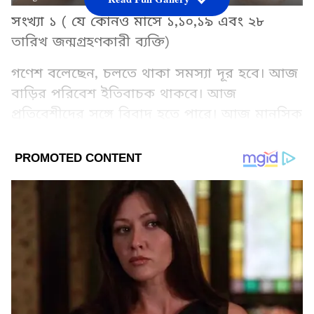
সংখ্যা ১ ( যে কোনও মাসে ১,১০,১৯ এবং ২৮
তারিখ জন্মগ্রহণকারী ব্যক্তি)
গণেশ বলেছেন, চলতে থাকা সমস্যা দূর হবে। আজ
বাড়ির পরিবেশ ইতিবাচক থাকবে। আজ
প্রতিবেশীদের সঙ্গে বিবাদ হতে পারে। আজ মানসিক
চাপ ও ক্লান্তি আপনার ওপর প্রভাব ফেলতে পারে।
Add Asianetnews Bangla as a Preferred
Source
2
9