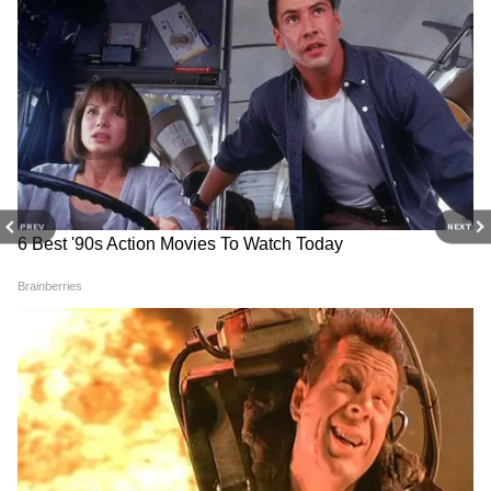
PREV
NEXT
3
9