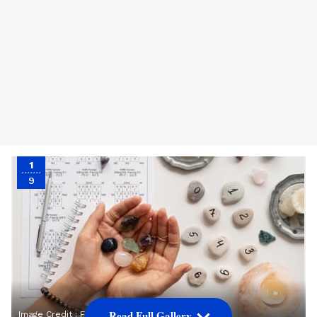
1
9
Read Full Gallery
Image Credit :
Freepik