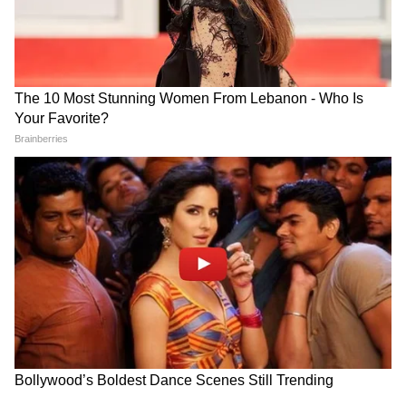
সংখ্যা ৫ ( যে কোনও মাসে ৫,১৪,২৩ তারিখ
জন্মগ্রহণকারী ব্যক্তি)
গণেশ বলেছেন, গুরুত্বপূর্ণ বিষয় আলোচনা হবে।
আজ পরিবারের সদস্যদের স্বাস্থ্য নিয়ে চিন্তা বাড়বে।
আজ আমদানি-রপ্তানি সংক্রান্ত কাজে গতি আসতে
পারে।
6
9
Image Credit :
Freepik