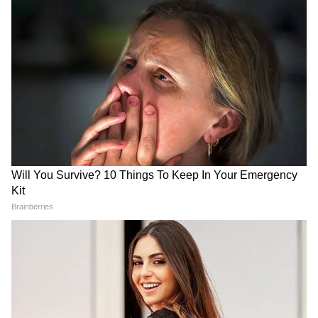
Image Credit :
Freepik
সংখ্যা ৪ ( যে কোনও মাসে ৪,১৩,২২ এবং ৩১
তারিখ জন্মগ্রহণকারী ব্যক্তি)
গণেশ বলেছেন, বাড়িতে অতিথি সমাগম হবে। আজ
স্বামী-স্ত্রীর সম্পর্কের উন্নতি হবে। আজ মাথা ব্যথা ও
মাইগ্রেনের সমস্যা হতে পারে।
5
9
Image Credit :
Freepik