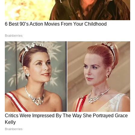
Image Credit :
Freepik
সংখ্যা ৩ ( যে কোনও মাসে ৩,১২,২১ এবং ৩০
তারিখ জন্মগ্রহণকারী ব্যক্তি)
গণেশ বলেছেন, গুরুত্বপূর্ণ পরিকল্পনা শুরু করতে
পারেন আজ। অতিরিক্ত কাজের কারণে ক্লান্তি বোধ
করতে পারেন। আজ দিন ভালো কাটবে। আজ
ব্যবসার কাজে সতর্ক হন।
4
9