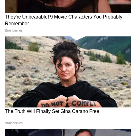
Image Credit :
Freepik
সংখ্যা ২ ( যে কোনও মাসে ২,১১,২০ এবং ২৯
তারিখ জন্মগ্রহণকারী ব্যক্তি)
গণেশ বলেছেন, সব কাজ নিষ্ঠার সঙ্গে সম্পন্ন করতে
পারবেন। আজ ধৈর্য বজায় রাখুন। আজ কাশির
সমস্যা দেখা দিতে পারে। আজ শিশুদের সঙ্গে সময়
কাটাবেন।