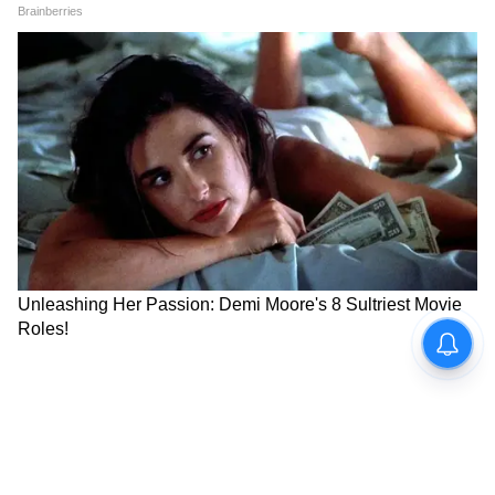
সংখ্যা ৬ ( যে কোনও মাসে ৬,১৫ এবং ২৪ তারিখ
জন্মগ্রহণকারী ব্যক্তি)
গণেশ বলেছেন, আজ সমাজসেবা মূলক কাজে
যোগ দিতে পারবেন। আজ ধৈর্য বজায় রাখুন। আজ
স্বাস্থ্য ভালো থাকবে। আজ পরিশ্রম হতে পারে যে
কোনও কাজে। আজ স্বামী-স্ত্রীর মধ্যে ঝগড়া হবে।
7
9
Image Credit :
Freepik