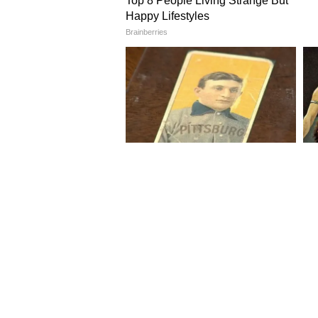
Image Credit :
Freepik
সংখ্যা ৪ ( যে কোনও মাসে ৪,১৩,২২ এ
গণেশ বলেছেন, তাড়াহুড়ো না করে বু
হবে। ধৈর্য ও শান্তি বজায় রেখে কোন
করতে পারেন।
5
9