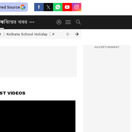
red Source
িষ
বিশ্বের খবর
K
Kolkata School Holiday
Kolkata Weather Update
West Bengal Wea
ST VIDEOS