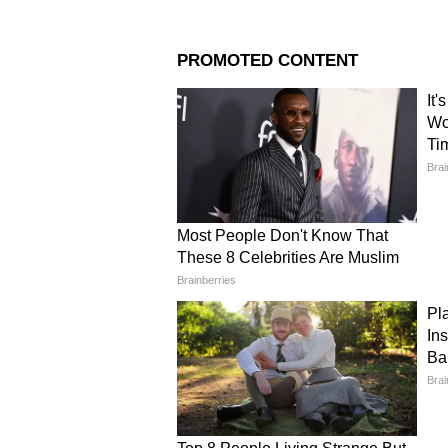
Image Credit :
Freepik
সংখ্যা ৩ ( যে কোনও মাসে ৩,১২,২১ এ
গণেশ বলেছেন, অন্যের ভুল ক্ষমা করতে
থাকবে। আজ ধৈর্য ও শান্তি বজায় রা
4
9