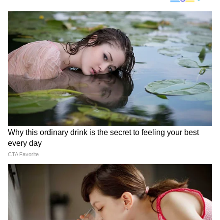
Image Credit :
Pinterest (AI Modified)
বক্রী হবে শনি
বৃষ রাশির জাতকদের জন্য শুক্র ও কেতুর যুতি
অত্যন্ত লাভজনক। সুখ, বিলাসিতা ও ব্যক্তিত্বের
বিকাশ ঘটবে এই মাসে। সিংহ রাশিতে গোচর করবে
শুক্র। আবার জুলাই মাসে শনির চলনে পরিবর্তন
আসবে। মীন রাশিতে মীন রাশিতে বক্রী হবে শনি।
জেনে নিন জুলাইতে রাজভাগ্য লাভ হবে কোন
কোন রাশির।