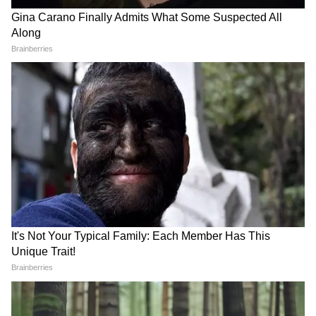
Image Credit :
Getty
কন্যা রাশির জন্য শুভ
কন্যা রাশির জাতকরা মাসের শুরুতে কিছুটা
সমস্যায় পড়লেও দ্বিতীয় সপ্তাহ থেকেই পরিস্থিতি
সম্পূর্ণ অনুকূলে ঘুরে যাবে। কন্যা রাশিতে দশম ঘরে
বুধের প্রভাবে কেরিয়ারে বড় সাফল্য আসবে।
ব্যবসার প্রসার ও আর্থিক উন্নতিও হবে।
6
7