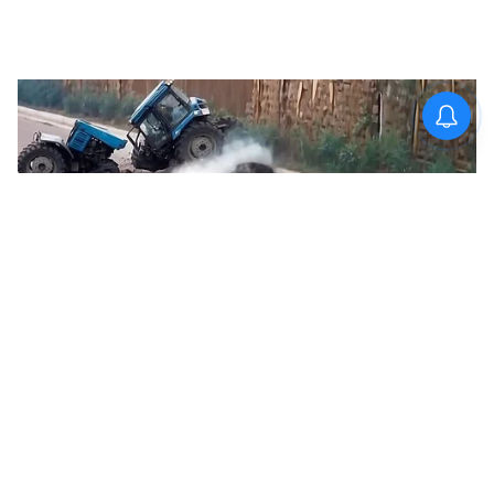
Image Credit :
Getty
মকর রাশির জন্য শুভ
মকর রাশির জাতকদের জন্য মাসের দ্বিতীয়ার্ধ
সবচেয়ে শুভ। ১৬ জুলাইয়ের পর আচমকা বড়
উন্নতির সুযোগ আসবে। মকর রাশির চাকরিপ্রার্থীরা
সুখবর পেতে পারেন এবং বাড়িতে শুভ অনুষ্ঠানের
যোগ রয়েছে এই মাসে।
LATEST VIDEOS