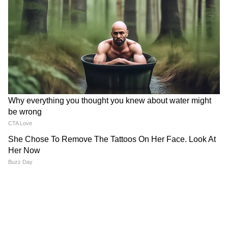
Image Credit :
AI Meta
তুলা রাশির জন্য
তুলা রাশির জাতকদের উপার্জন বাড়বে এবং
পরিবার ও সমাজজীবনে সম্মান ও প্রতিপত্তি
উল্লেখযোগ্যভাবে বৃদ্ধি পাবে। নিজের প্রতি আরও
বেশি মনোনিবেশ করতে পারবেন। জ্ঞান ও বুদ্ধি
কাজে লাগিয়ে উন্নতি করতে পাবেন তুলা রাশির
জাতকরা। পরিবার ও সমাজ জীবনে সম্মান বাড়বে।
অর্থলাভ হবে। সন্তানের উন্নতিতে মনে সুখ বাড়বে।
7
7