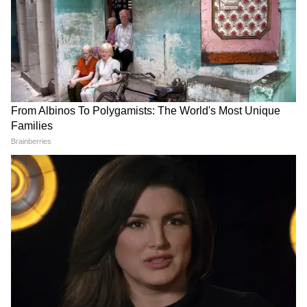
Image Credit :
Getty
ভাগ্য খুলবে মিথুন রাশির
মিথুন রাশির জাতকদের জন্য ৭ জুলাইয়ের পর
থেকে শুরু হবে মোটা আর্থিক লাভের সুযোগ।
পাওনা টাকাও উদ্ধার হবে এই সময়ে।
আটকে থাকা কাজ সম্পন্ন হবে এবং নতুন সম্পর্কে
জড়ানোর সম্ভাবনা রয়েছে মিথুন রাশির জাতকদের।
5
7