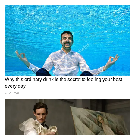
মঘা নক্ষত্রের অধিষ্ঠাতা হলেন 'পিতৃগণ'। এখানে
কেতুর উপস্থিতি ইঙ্গিত দেয় যে এই সময়ে
পারিবারিক সম্পত্তি বা পুরোনো পারিবারিক বিবাদ
পুনরায় মাথাচাড়া দিয়ে উঠতে পারে। এই অবস্থানে,
বুধের প্রভাবে, কেতু একজন ব্যক্তিকে অতিরিক্ত
চিন্তা করতে বাধ্য করে।
শুভ ফল নিশ্চিত করার প্রতিকার:
ভগবান গণেশের পূজা: বুধ ও কেতুর অশুভ প্রভাব
প্রশমিত করার জন্য নিয়মিত "ওম গণ গণপতয়ে
নমঃ" জপ করুন।
পাখিদের সেবা: পাখিদের প্রতিদিন সাত প্রকার শস্য
(সপ্তধান্য) খাওয়ান।