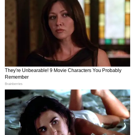
কর্মজীবন ও ব্যবসা: অফিসে অন্য কেউ আপনার
কাজের কৃতিত্ব নেওয়ার চেষ্টা করতে পারে। আপনার
কঠোর পরিশ্রমের ফল পেতে দেরি হবে, যা হতাশা
বাড়িয়ে তুলতে পারে।
সতর্কতা: স্বাস্থ্য সংক্রান্ত বিষয়ে অবহেলা ব্যয়বহুল
প্রমাণিত হতে পারে। এছাড়াও, আর্থিকভাবে কোনো
অপরিচিত ব্যক্তিকে বিশ্বাস করবেন না। গোপন
শত্রুদের থেকে সতর্ক থাকুন।
LATEST VIDEOS
Samik Bhattacharya: কাশ্মীর মাঙ্গে
মীন রাশি
আজাদি স্লোগান তুললে একটাও মার বাইরে
পরবে না, Gen Zকে সতর্ক শমীকের
মীন রাশির জন্য, এই গোচর বাক-ত্রুটি এবং