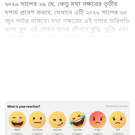
২০২৬ সালের ২৯ মে, কেতু মঘা নক্ষত্রের তৃতীয়
দশায় প্রবেশ করবে, যেখানে এটি ২০২৬ সালের ৩০
জুন পর্যন্ত থাকবে। মঘা নক্ষত্রের এই দশার অধিপতি
হলো বুধ; এই গোচর মানব জীবনে বুদ্ধি, যুক্তি এবং
ব্যবসায়িক সিদ্ধান্তকে সরাসরি প্রভাবিত করবে।
আগামী ৩২ দিনের জন্য যে ৩টি রাশির বিশেষ
LATEST VIDEOS
সতর্কতা অবলম্বন করা প্রয়োজন:
মিথুন
Astrology News (জ্যোতিষ সংবাদ): Get Latest