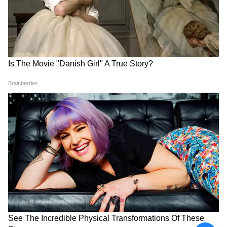
পিতৃ তর্পণ: যেহেতু এটি মঘা নক্ষত্র, তাই
পূর্বপুরুষদের নামে দান করা বিশেষভাবে ফলপ্রসূ
হবে।