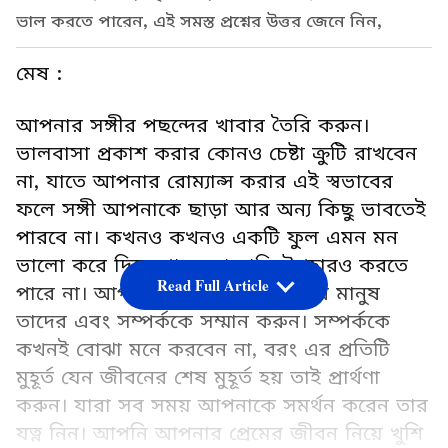
ভাল করতে পারেন, এই সমস্ত প্রশ্নের উত্তর জেনে নিন,
মেষ :
আপনার সঙ্গীর পছন্দের খাবার তৈরি করুন।
ভালবাসা প্রকাশ করার কোনও চেষ্টা ক্রুটি রাখবেন
না, যাতে আপনার রোম্যান্স করার এই স্বভাবের
ফলে সঙ্গী আপনাকে ছাড়া আর অন্য কিছু ভাবতেই
পারবে না। কখনও কখনও একটি ফুল এমন মন
ভালো করে দিতে পারে, যা দামি উপহারও করতে
Read Full Article
পারে না। আপনার জীবনে যারা কাছের মানুষ
তাদের এবং সম্পর্ককে সম্মান করুন। সম্পর্ককে
কখনই বোঝা মনে করবেন না, বরং এর প্রতিটি
মুহূর্ত যেন জীবনের শেষ মুহূর্ত হয় তাই প্রার্থণা
করুন। যারা সব সময় আপনাকে সমর্থন করেন তার
যত্ন নিন। আপনি আপনার প্রেমের জীবন নিয়ে খুশি