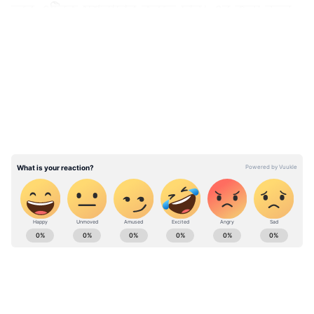
তবে এটিকে মশলাদার করতে চান। এর জন্য নতুন
কিছু চেষ্টা করুন।
LATEST VIDEOS
বৃষ :
ABOUT THE AUTHOR
Deblina Dey
DD
দেবলীনা দত্ত এশিয়ানেট নিউজ বাংলার সিনিয়র কপি এডিটর
হিসেবে কাজ করেন। বঙ্গ দর্পণ থেকে চাকরি জীবন শুরু, তারপর
আনন্দবাজার পত্রিকায় ফ্রিল্যান্সিং করা। এরপর বাংলা লাইভের
কপিরাইটার হিসেবে সাফল্যের সঙ্গে কাজ করেন। ২০১৯ সাল