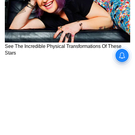
বৃশ্চিক:
শীঘ্রই আপনি একটি চমক পেতে পারেন। তবে
আপনার আত্মবিশ্বাস আপনার ব্যক্তিত্বের একটি
অংশ। আজ আপনার পরিচিত কেউ কেউ আপনার
সঙ্গীকে খুশি করার জন্য আপনার ব্যক্তিত্ব পরিবর্তন
করার চেষ্টা করতে পারে। আর্থিক সীমাবদ্ধতা
সত্ত্বেও, আজ আপনি রোমান্সের স্বপ্নে হারিয়ে
যাবেন। প্রেমের ক্ষেত্রে নতুন সূচনা আপনাকে
আপনার সঙ্গীর কাছাকাছি নিয়ে আসবে।
সত্যিকারের ভালবাসার কখনই কখনই শেষ হয় না,
একথা মনে রাখবেন।
ধনু :