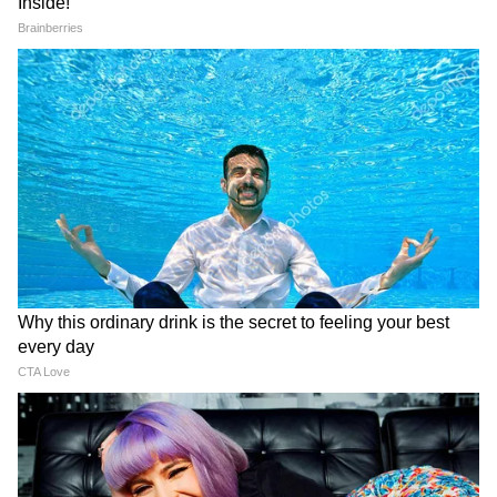
তুলা :
নতুন পরিবেশ আপনাকে নতুন বন্ধুদের সঙ্গে পরিচয়
করিয়ে দেবে এবং এটি সম্ভব যে বিশেষ কেউ
আপনার জীবনে প্রবেশ করতে পারে। আপনার
জীবনের এই মুহূর্তগুলোকে পূর্ণ উদ্যম ও উদ্দীপনার
সঙ্গে স্বাগত জানান। আপনার মনে রোমান্টিক চিন্তা
আসায় আপনি উত্তেজিত বোধ করবেন। আপনার
প্রেম জীবনকে শান্তিময় এবং ভালবাসায় পূর্ণ করে
তুলবে। সম্পর্কে প্রতিবার আপনার ইচ্ছা পূরণ হবে
এমন নয়, তবে পরিকল্পনা করে চেষ্টা করলে
সফলতা পাওয়া যায়।