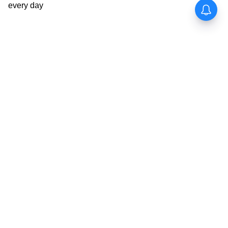
পরিবারে সুখ থাকবে। আমদানি-রপ্তানি ব্যবসা
সংক্রান্ত যেকোনও সিদ্ধান্ত নিতে পারেন। ভ্রমণ,
মঙ্গলোৎসব কাকতালীয় হয়ে উঠছে, সময়ের
ব্যবহারে আপনার নক্ষত্র উঠবে।
মীন (Pisces Today Horoscope):
মীন রাশির জাতক জাতিকাদের আজকের দিনটি
ভালো কাটবে। অগ্রগতির ক্ষেত্রে অনেক পথ খুলে
দেবে। বিতর্কিত বিষয়ের অবসান ঘটবে। আপনার
বন্ধুদের থেকে সাবধান। আজ কাউকে টাকা ধার
দেবেন না, ফেরত পাবেন না। মাতা-পিতা ও গুরুর
সেবায়, ভগবানের আরাধনায় ধ্যান করতে ভুলবেন
না।