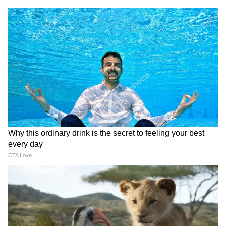
ধনু (Sagittarius Today Horoscope):
ধনু রাশির জাতকদের জন্য দিনটি লাভজনক। আজ
আপনি একটি নতুন যোগাযোগ থেকে উপকার
পাবেন। আটকে থাকা টাকা কষ্ট করে পাওয়া যাবে,
দৈনন্দিন কাজে দ্বিধা করবেন না। পেশাগত উন্নতির
সঙ্গে সঙ্গে আত্মবিশ্বাস বাড়বে। রাতে শুভ অনুষ্ঠানে
যাওয়ার সুযোগ আসবে।
মকর (Capricorn Today Horoscope):
আজ, মকর রাশির লোকেরা পরিবারের সঙ্গে যাবে