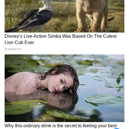
এবং ঘর সাজানোর জন্য জিনিসপত্র আনবে এবং
ধনতেরাসের কেনাকাটাও করবে। আপনার সম্মান
বাড়বে। গ্রহের চলন ভাগ্য বিকাশে সহায়ক। ক্রয়-
বিক্রয়ের ব্যবসায় লাভ হবে। সারাদিন ভালো খবরও
পাবেন। বন্ধুদের মধ্যেও হাস্যরস বাড়বে।
অপ্রয়োজনীয় ঝামেলা থেকে দূরে থাকুন। ধর্মীয়
স্থানে ভ্রমণ আজ একটি ভূমিকা পালন করতে পারে।
মাতৃপক্ষ থেকে সহযোগিতা থাকবে।
কুম্ভ (Aquarius Today Horoscope):
কুম্ভ রাশির জাতক জাতিকারা আজ লাভবান হবেন
এবং অর্থের দিক থেকে আপনি খুব ভেবেচিন্তে ব্যয়
করবেন এবং লাভ হবে। উচ্চপদস্থ কর্মকর্তাদের
ঘনিষ্ঠতা থেকে লাভের সুযোগ আসবে এবং