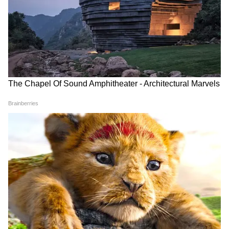
লাভজনক হতে চলেছে এবং আজ আপনার শিক্ষা
ও প্রতিযোগিতার ক্ষেত্রে বিশেষ সাফল্যের যোগ
রয়েছে। আয়ের নতুন উৎস পাওয়া যাবে।
ধনু (Sagittarius Today Horoscope):
প্রতিযোগীতামূলক পরীক্ষায় সাফল্য এবং
পারিবারিক দায়িত্ব সম্পূর্ণ হবে। ধর্মীয় স্থান পরিদর্শন
করতে পারেন। যানবাহন ব্যবহারে সাবধানতা
অবলম্বন করুন, দুর্ঘটনাজনিত যানবাহনের ক্ষতির
কারণে ব্যয় বাড়তে পারে। মনের অনুকূল সুবিধার
কারণে আজ ব্যবসায়িক ক্ষেত্রে সুখ থাকবে।
চাকরিজীবীদের সময়ও কাটবে স্বস্তিতে। অর্থনৈতিক
অবস্থা আগের থেকে ভালো হবে। কাজের ক্ষেত্রে
কিছু পরিবর্তন হতে পারে।