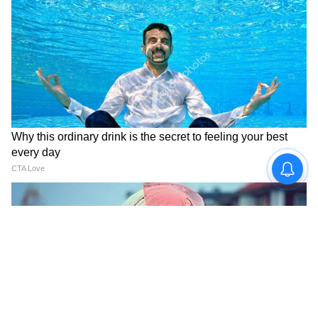
শিক্ষার্থীরা মানসিক চাপ থেকে মুক্তি পাবে। সন্ধ্যায়
ঘোরাঘুরির সময় কিছু গুরুত্বপূর্ণ তথ্য পাওয়া যাবে।
আপনার মনও শিথিল হবে। এই রাশির জাতক
জাতিকাদের জীবন আজ সুখ ও আনন্দে কাটবে।
কাছাকাছি এবং দূরে একটি ইতিবাচক যাত্রাও হতে
পারে। ব্যবসায় ক্রমবর্ধমান অগ্রগতির সঙ্গে প্রচুর সুখ
থাকবে।
মীন (Pisces Today Horoscope):
সম্পত্তি কেনার বিষয়ে কথা হতে পারে। সমস্ত
আইনি দিক সাবধানে বিবেচনা করুন। এই রাশির