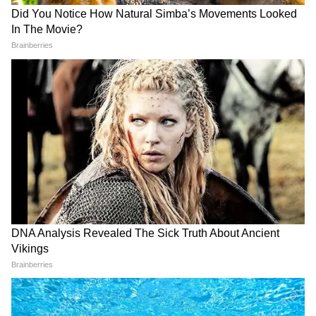
মকর (Capricorn Today Horoscope):
অফিসে কিছু লোকের কারণে আপনি টেনশনে
পড়তে পারেন। অর্থ লেনদেনে সতর্ক থাকুন, টাকা
আটকে যেতে পারে। কিছু ক্ষেত্রে, আপনাকে
আদালতে যেতে হতে পারে। অবশেষে আপনি জয়ী
হবেন। এই রাশির জাতক জাতিকারা আজ লাভবান
হবেন এবং আজ আপনার অর্থ গৃহস্থালীর কাজেও
ব্যয় হবে। পার্থিব আনন্দ উপভোগের উপায় বৃদ্ধি
পাবে এবং আপনি আপনার সঙ্গীদের সঙ্গে ভালো
ব্যবহার করবেন।
কুম্ভ (Aquarius Today Horoscope):