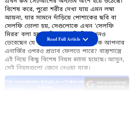
এখন রুম সেটআপের অন্যতম অংশ হয়ে উঠেছে।
বিশেষ করে, পুরো শরীর দেখা যায় এমন লম্বা
আয়না, যার সামনে দাঁড়িয়ে পোশাকের ছবি বা
সেলফি তোলা হয়, সেগুলোকে এখন 'সেলফি
মিরর' বলা হচ্ছে। কিন্তু আপনি কি কখনও
Read Full Article
ভেবেছেন যে ঘরে আয়না লাগানোর দিক আপনার
এনার্জির ওপরও প্রভাব ফেলতে পারে? বাস্তুশাস্ত্রে
এই নিয়ে কিছু বিশেষ নিয়ম बताया হয়েছে। আসুন,
সেই নিয়মগুলো জেনে নেওয়া যাক।
Add Asianetnews Bangla as a Preferred
Source
LATEST VIDEOS
খাটের সামনে কেন সেলফি মিরর লাগাবেন না?
বাস্তুশাস্ত্র মতে, শোয়ার ঘরে সেলফি মিরর কখনওই