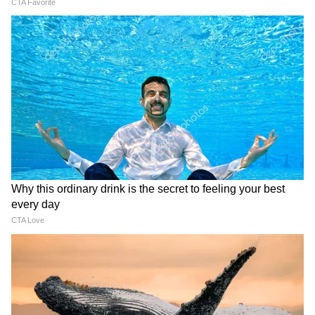
LATEST VIDEOS
Samik Bhattacharya: কাশ্মীর মাঙ্গে
আজাদি স্লোগান তুললে একটাও মার বাইরে
পরবে না, Gen Zকে সতর্ক শমীকের
Chinsurah | বিধায়কের এক ধমকেই কেমন
'মিনমিন' করছে ঠিকাদার, মুহূর্তে বদলে গেল
ছবি!