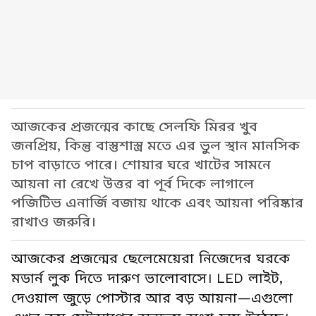
আজকের প্রজন্মের কাছে সেলফি মিরর খুব
জনপ্রিয়, কিন্তু বাস্তুশাস্ত্র মতে এর ভুল স্থান মানসিক
চাপ বাড়াতে পারে। শোয়ার ঘরে খাটের সামনে
আয়না না রেখে উত্তর বা পূর্ব দিকে লাগালে
পজিটিভ এনার্জি বজায় থাকে এবং আয়না পরিষ্কার
রাখাও জরুরি।
আজকের প্রজন্মের ছেলেমেয়েরা নিজেদের ঘরকে
মডার্ন লুক দিতে দারুণ ভালোবাসে। LED লাইট,
দেওয়াল জুড়ে পোস্টার আর বড় আয়না—এগুলো