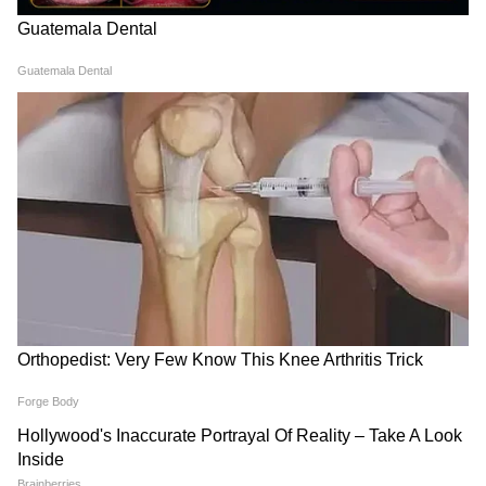
বৃশ্চিক– সন্তানের পড়াশুনার জন্য নতুন কোনও
চিন্তা ভাবনা হতে পারে। বেকারদের আশা পূরন না
হওয়ার জন্য হতাশা আসতে পারে। বুদ্ধির ভুলের
জন্য কোনও বিপদ হতে পারে। সন্দেহ নিয়ে সঙ্গীর
সঙ্গে আশান্তি হতে পারে। শিল্পীদের জন্য সময় খুব
ভাল। বাড়ির কাজের জন্য অফিসে ব্যঘাত হতে
পারে। কাজের জন্য নতুন কোনও চেষ্টা বাড়তে
পারে। শত্রুপক্ষের সঙ্গে আপোষ করে নিজের কাজ
উদ্ধার করতে পারেন। গৃহ নির্মাণের জন্য অতিরিক্ত
অর্থ খরচ হবে। অপব্যয়ের জন্য সঞ্চয় কম হবে।
ধনু– ন্যায্য পাওনা আদায় করতে গিয়ে অশান্তি হতে
পারে। সপ্তাহের শেষের দিকে হৃদরোগের সমস্যায়
ভোগান্তির যোগ রয়েছে। অফিসের বহু পুরনো
সমস্যা মিটে যাবে। সপ্তাহের প্রথমে ব্যবসার স্থানে