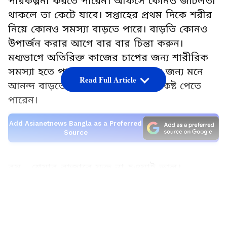
পরিকল্পনা করতে পারেন। অফিসে কোনও জটিলতা
থাকলে তা কেটে যাবে। সপ্তাহের প্রথম দিকে শরীর
নিয়ে কোনও সমস্যা বাড়তে পারে। বাড়তি কোনও
উপার্জন করার আগে বার বার চিন্তা করুন।
মধ্যভাগে অতিরিক্ত কাজের চাপের জন্য শারীরিক
সমস্যা হতে পারে। সন্তানের পড়াশুনার জন্য মনে
Read Full Article
আনন্দ বাড়তে পারে। পেটের যন্ত্রণাতে কষ্ট পেতে
পারেন।
Add Asianetnews Bangla as a Preferred
Source
বৃষ– শেয়ার বাজারে যুক্ত না হওয়াই ভাল।
সন্তানকে নিয়ে পাশের বাড়ির সঙ্গে বিবাদ হতে
LATEST VIDEOS
পারে। শরীরিক পরিশ্রম বৃদ্ধি পাবে। সঙ্গীর জন্য
খরচ বৃদ্ধি পাতে পারে। কোনও আত্মীয় বাড়িতে
আসায় আপনার উপকার হতে পারে। ধর্মস্থানে কিছু