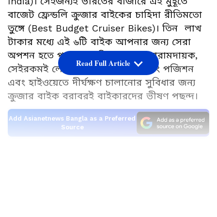
India)। সেইজন্যই ভারতের বাজারে এই মুহূর্তে
বাজেট ফ্রেন্ডলি ক্রুজার বাইকের চাহিদা রীতিমতো
তুঙ্গে (Best Budget Cruiser Bikes)। তিন লাখ
টাকার মধ্যে এই ৬টি বাইক আপনার জন্য সেরা
অপশন হতে পারে। একদিকে যেমন আরামদায়ক,
Read Full Article
সেইরকমই লো-সিট, রিল্যাক্সড রাইডিং পজিশন
এবং হাইওয়েতে দীর্ঘক্ষণ চালানোর সুবিধার জন্য
ক্রুজার বাইক বরাবরই বাইকারদের ভীষণ পছন্দ।
Add Asianetnews Bangla as a Preferred
Source
১. রয়্যাল এনফিল্ড মিটিওর ৩৫০ (Royal Enfield
LATEST VIDEOS
Meteor 350)
তালিকায় সবার প্রথমেই আছে রয়্যাল এনফিল্ড