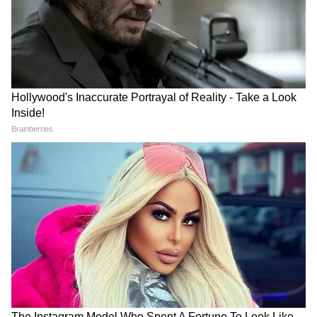
৬. কিওয়ে কে-লাইট ২৫০ভি (Keeway K-Light
250V)
বাইকটিতে রয়েছে একটি ২৪৯ সিসির এয়ার-কুলড
V-টুইন ইঞ্জিন, যা ১৮.৭ বিএইচপি শক্তি এবং ১৯
এনএম টর্ক দেয়। চওড়া ফুট কন্ট্রোল, মাস্কুলার
বডিওয়ার্ক রয়েছে এই মডেলে। এক্স-শোরুম দাম
শুরু ২.৫০ লাখ টাকা থেকে।
আরও খবরের আপডেট পেতে চোখ রাখুন
আমাদের হোয়াটসঅ্যাপ চ্যানেলে, ক্লিক করুন
এখানে।