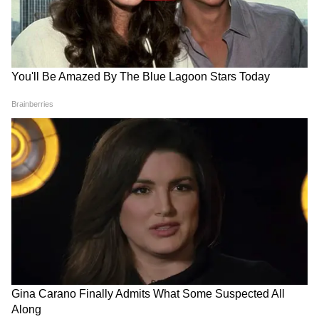
কোম্পানি
বাইকের তালিকা
৩. জাওয়া পেরাক (Jawa Perak)
বাইকটিতে আছে একটি ৩৩৪ সিসির লিকুইড-কুলড
সিঙ্গেল-সিলিন্ডার ইঞ্জিন, যা ২৯.৫ বিএইচপি শক্তি
এবং ৩২.৭ এনএম টর্ক উৎপন্ন করতে সক্ষম। ৭৫০
মিমি নিচু সিঙ্গেল-ফ্লোটিং ট্যান লেদার স্যাডল এবং
ডুয়াল এক্সহস্ট বাইকটিকে একটি রেট্রো-স্টিলথ
কাস্টম লুক দেয়। এক্স-শোরুম মূল্য ২.২০ লাখ
টাকা থেকে শুরু।
LATEST VIDEOS
৪. ইয়েজদি রোডস্টার (Yezdi Roadster)
Annapurna Bhandar Payment |
প্রতিমাসে কত তারিখে ঢুকবে অন্নপূর্ণার ৩
হাজার টাকা?