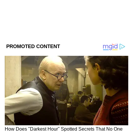
DOWNLOAD APP
Related Articles
RECOMMENDED STORIES
Best 7 Seater Electric SUV: একবার চার্জে ছুটবে
৬৭৯ কিমি! প্যানোরামিক সানরুফ, সেভেন সিটার
ইলেকট্রিক এসইউভি-র দাম কত?