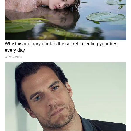
ওয়্যারলেস অ্যান্ড্রয়েড অটো এবং অ্যাপল কারপ্লে,
ক্রুজ কন্ট্রোল।
8
8
Image Credit :
Our Own
দ্বিতীয় সারির যাত্রীদের জন্য ছাদে লাগানো এসি
ভেন্ট সহ অটো এসি
এবং প্যাডেল শিফটার সহ অনেকগুলি কার্যকরী
বৈশিষ্ট্য প্রদান করে।