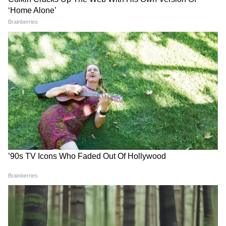
এটি ৮.৬৯ লক্ষ থেকে ১৩.০৩ লক্ষ টাকা (এক্স-
শোরুম, দিল্লি) এবং চারটি বিস্তৃত ট্রিমে পাওয়া যায়।
4
8
এর ভ্যারিয়েন্টগুলি হল LXi, VXi, ZXi এবং ZXi+
মাইল্ড-হাইব্রিড প্রযুক্তি সম্পন্ন ১.৫-লিটার পেট্রোল
ইঞ্জিন দ্বারা চালিত।
5