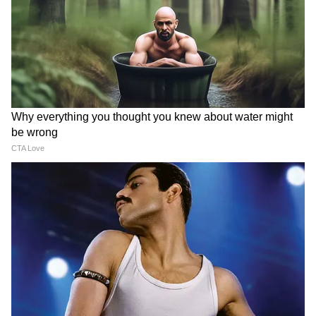
8
এটি ২০.৫১ কিমি/লিটার থেকে ২৬.১১ কিমি/
কেজি (সিএনজিতে) মাইলেজ প্রদান করে
পাওয়ারট্রেইনটি ১০৩ PS এবং ১৩৭ Nm উৎপন্ন
করে।
6
8