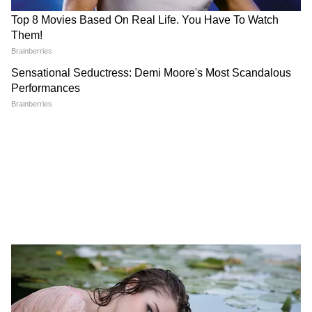
Image Credit :
Our Own
৫-স্পিড MT অথবা ৬-স্পিড AT এর সাথে সংযুক্ত
পর্যাপ্ত আকারের এমপিভি হওয়ায় এটি একটি
বিশাল কেবিন প্রদান করে।
7
8
Image Credit :
Our Own
এটি ৭-ইঞ্চি টাচস্ক্রিন ইনফোটেইনমেন্ট সিস্টেম