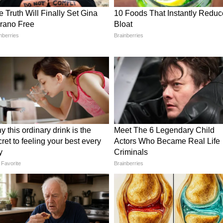
ৈ, টিএমসি থেকে সুদীপ বন্দোপাধ্যায়, ডিএমকে থেকে
কে অরবিন্দ সাওয়ান্তকেও জায়গা দেওয়া হয়েছে।
ন প্ল্যান
সুষ্ঠুভাবে পরিচালনার প্রস্তুতি নিলেও বিরোধী দলও
্ধীর নেতৃত্বে সরকারের বিরুদ্ধে অ্যাকশন প্ল্যান তৈরি
যুব, কৃষক-শ্রমিক, যুবক ও দরিদ্ররা। বিরোধীরা অবশ্যই
বিষয়গুলি তুলবে। এটি অগ্নিবীর প্রকল্প বন্ধ করা
ত্রাসী হামলা এবং সৈন্যদের শহীদ হওয়ার বিষয়ে
তে চলেছে। এমন পরিস্থিতিতে জম্মু ও কাশ্মীর নিয়ে
রেস বিশেষভাবে আগ্রাসী হবে। এতে জম্মু ও কাশ্মীরকে
ের পরিবর্তে এলজির ক্ষমতা বাড়ানো নিয়ে সরকারকে প্রশ্ন
তা এবং চিনা দখলের ইস্যু তুলে জাতীয়তাবাদের ইস্যুতে
করবে।