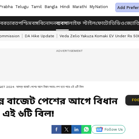
Prabha
Telugu
Tamil
Bangla
Hindi
Marathi
MyNation
Add Prefer
খবর
ভারত
পশ্চিমবঙ্গ
বিনোদন
ব্যবসা
লাইফ স্টাইল
ফোটো
ভিডিও
জ্যোত
Commission
DA Hike Update
Veda Zelio Yakuza Komaki EV Under Rs 50
 2024: আসন্ন বাজেট পেশের আগে বিধান সভায় পেশ হতে পারে এই ৬টি বিল!
্ন বাজেট পেশের আগে বিধান
FOO
 এই ৬টি বিল!
Follow Us