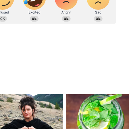
মেইলে যোগাযোগ করা যেতে পারে।
বে মোদী সরকারের প্রথম বাজেট-৩.০। সাধারণ
্মলা সীতারমন। অধিবেশনে বাজেট নিয়ে আলোচনা হবে।
বে। এর মাধ্যমে পাস হবে বণ্টন বিল। এই
েট নিয়েও আলোচনা ও পাস হবে।
সরকার
ও পাসের জন্য ৬টি বিলের তালিকা করেছে সরকার।
বিলগুলোর মধ্যে রয়েছে ফাইন্যান্স বিল, ডিজাস্টার
িয়ান এয়ারক্রাফট বিল, কফি প্রমোশন অ্যান্ড
োশন অ্যান্ড ডেভেলপমেন্ট বিল। অধিবেশনের আগে
পদেষ্টা কমিটিও গঠন করেছেন।
পিকার ওম বিড়লা। এই কমিটিতে বিভিন্ন দলের ১৪ জন
ে। কমিটিতে রাখা হয়েছে নিশিকান্ত দুবে, অনুরাগ সিং
ী, বিজয়ন্ত পান্ডা, ডক্টর সঞ্জয় জয়সওয়ালকে।