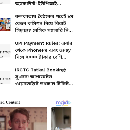
অ্যাকাউন্ট! ইউপিআই
পেমেন্টের আগে সতর্ক হোন
কলকাতায় বৈঠকের পরেই ৮ম
বেতন কমিশন নিয়ে বিরাট
সিদ্ধান্ত? বেসিক স্যালারি নিয়ে
আলোচনা
UPI Payment Rules: এবার
থেকে PhonePe এবং GPay
দিয়ে ২০০০ টাকার বেশি
লেনদেন করলে কি ট্যাক্স
IRCTC Tatkal Booking:
কাটবে?
সুখবর! আপডেটেড
ওয়েবসাইটে তৎকাল টিকিট
বুকিং এখন আরও সহজ,
চমক দিল IRCTC