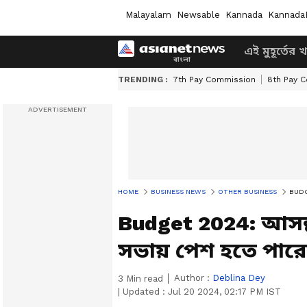
Malayalam
Newsable
Kannada
Kannada
এই মুহূর্তের 
TRENDING :
7th Pay Commission
8th Pay 
HOME
BUSINESS NEWS
OTHER BUSINESS
BUDGET
Budget 2024: আসন
সভায় পেশ হতে পারে
Author :
Deblina Dey
3
Min read
|
Updated :
Jul 20 2024, 02:17 PM IST