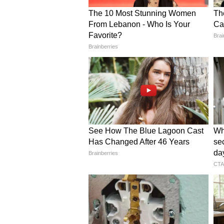
কংগ্রেস থেকে কে. সুরেশ, গৌরব গগ
দয়ানিধি মারান, শিবসেনা ইউবিটি থে
সরকারের বিরুদ্ধে কংগ্রেসের অ্যাকশ
সরকার পক্ষ থেকে সংসদে তাদের কাজ 
প্রস্তুত। বিরোধীদলীয় নেতা রাহুল গান
করেছে কংগ্রেস। এর কেন্দ্রে রয়েছে 
যুবক, বেকারত্ব, NEET পেপার ফাঁসের 
এবং জম্মু ও কাশ্মীরে সাম্প্রতিক সন্
সরকারকে কোণঠাসা করবে।
জম্মু ও কাশ্মীরেও শীঘ্রই নির্বাচন হ
কেন্দ্রীয় সরকারের নীতি নিয়ে কংগ্
পূর্ণ রাজ্যের মর্যাদা দিয়ে নির্বাচন
করা হবে। মণিপুরও ত্রিপুরায় সহিংস
সরকারকে ব্যাক ফুটে রাখার চেষ্টা 