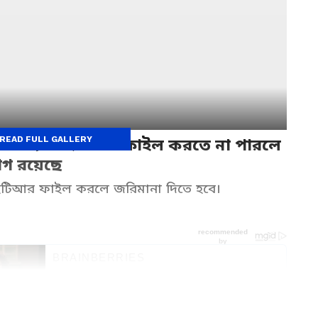
READ FULL GALLERY
রের মধ্যে আইটিআর ফাইল করতে না পারলে
োগ রয়েছে
আইটিআর ফাইল করলে জরিমানা দিতে হবে।