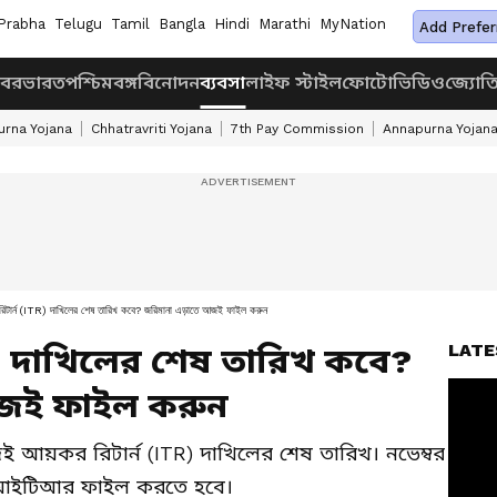
Prabha
Telugu
Tamil
Bangla
Hindi
Marathi
MyNation
Add Prefer
খবর
ভারত
পশ্চিমবঙ্গ
বিনোদন
ব্যবসা
লাইফ স্টাইল
ফোটো
ভিডিও
জ্যোত
rna Yojana
Chhatravriti Yojana
7th Pay Commission
Annapurna Yojan
রিটার্ন (ITR) দাখিলের শেষ তারিখ কবে? জরিমানা এড়াতে আজই ফাইল করুন
LATE
R) দাখিলের শেষ তারিখ কবে?
জই ফাইল করুন
ই আয়কর রিটার্ন (ITR) দাখিলের শেষ তারিখ। নভেম্বর
 আইটিআর ফাইল করতে হবে।