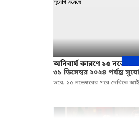
অনিবার্য কারণে ১৫ নভেম্ব
৩১ ডিসেম্বর ২০২৪ পর্যন্ত সুয
তবে, ১৫ নভেম্বরের পরে দেরিতে 