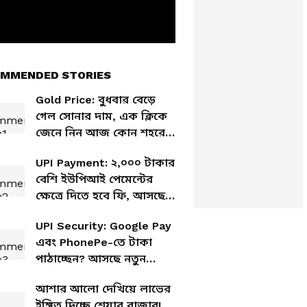
MMENDED STORIES
Gold Price: বুধবার বেড়ে
গেল সোনার দাম, এক ক্লিকে
জেনে নিন আজ কোন শহরে
সোনার দাম কত
UPI Payment: ২,০০০ টাকার
বেশি ইউপিআই পেমেন্টের
ক্ষেত্রে দিতে হবে ফি, আসছে
আইন
UPI Security: Google Pay
এবং PhonePe-তে টাকা
পাঠাচ্ছেন? আসছে নতুন
নিয়ম, সতর্ক হোন
আশার আলো দেখিয়ে লাভের
ইঙ্গিত দিচ্ছে শেয়ার বাজার!