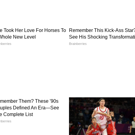
য়ন বছর ২০২৪-২৫) আয়কর রিটার্ন (ITR) ই-
রু হয়েছিল
াদা আলাদা সময়সীমা নির্ধারণ করা হয়েছে।