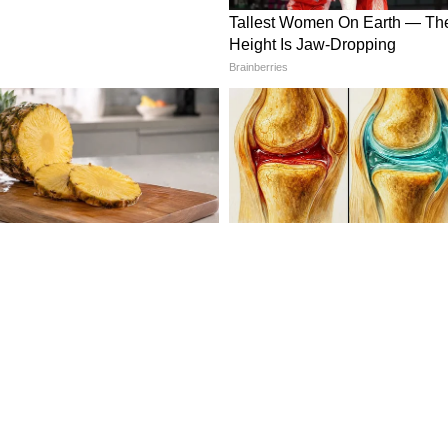
রিটার্ন দাখিলের প্রাথমিক সময়সীমা ছিল
্ত বাড়ানো হয়। সর্বশেষ ১৫ নভেম্বর পর্যন্ত সময়সীমা
োর্ড (CBDT)।