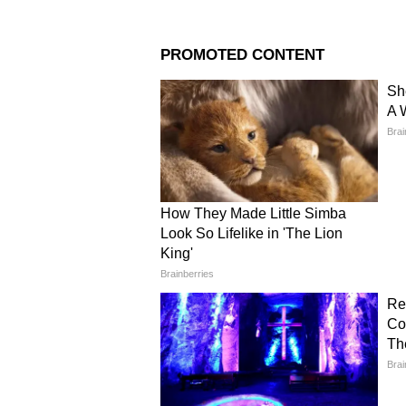
২০২৩-২৪ অর্থবর্ষের (মূল্যা
ফাইলিং ১ এপ্রিল ২০২৪ এ শু
বিভিন্ন ধরণের করদাতাদের জন্য আল
4
10