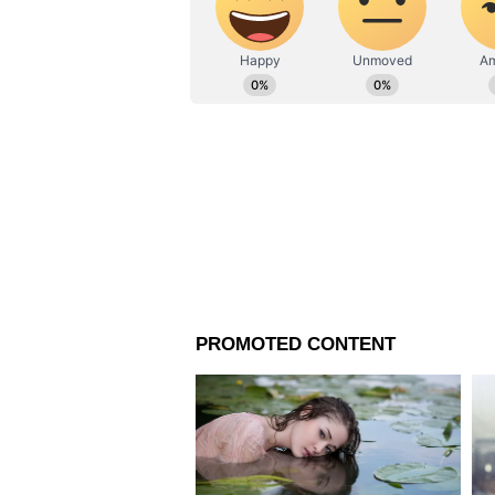
কলকাতায় রান্নার গ্যাসের দাম জুন
গ্যাসের দাম রয়েছে ১,১২৯ টাকা। যে
দিল্লিতে সিলিন্ডারপিছু গ্যাসের দা
আরও পড়ুন
Weather News: নিম্নচাপে পরিণত 
জেলায় সবথেকে বেশি বৃষ্টি হবে?
ইমেলে ‘XX’ লেখা মানে চুমু পাঠান
কর্মী
Benefits of Garlic For Sex: রস
Sex Tips: সেক্সে সমস্যা? যৌন জী