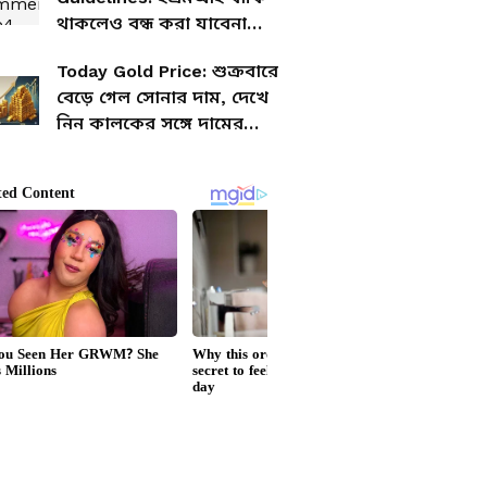
থাকলেও বন্ধ করা যাবেনা
গ্রাহকের মোবাইল-ল্যাপটপ!
Today Gold Price: শুক্রবারে
কড়া নির্দেশ রিজার্ভ ব্যাঙ্কের
বেড়ে গেল সোনার দাম, দেখে
নিন কালকের সঙ্গে দামের
ফারাক কতটা