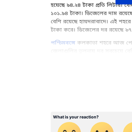
হয়েছে ৯৪.২৪ টাকা প্রতি লিটার। বেঙ
১০১.৯৪ টাকা। ডিজেলের দাম রয়েছে
বেশি রয়েছে হায়দরাবাদে। এই শহরে 
টাকা করে। ডিজেলের দর রয়েছে ৯৭
পশ্চিমবঙ্গে
কলকাতা শহরে আজ পেট্র
জেলাগুলির তুলনায় দর সবচেয়ে বে
প্রতি লিটারে পেট্রোলের দাম রয়েছ
এছাড়া, মুর্শিদাবাদ জেলায় আজ পেট্
Business News (বাণিজ্য সংবাদ):
রয়েছে।
Investment News, আজকের সর্বশ
Asianet News Bangla.
ABOUT THE AUTHOR
WD
Web Desk - ANB