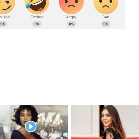
 মাসে একই রয়েছে। এই মাসে কলকাতায় রান্নার
খানে মুম্বই শহরে গ্যাসের দাম ১,১০২ এবং নয়া
ম রয়েছে ১,১০৩ টাকা করে।
হতে চলেছে বঙ্গোপসাগরের ঘূর্ণাবর্ত, কোন কোন
ো? নিজের বসের বিরুদ্ধেই কেস ঠুকে দিলেন মহিলা
ুনেই মিলবে চরম যৌন সুখ, জেনে নিন টোটকা
বনে স্ফূর্তি ফিরিয়ে আনতে মেনে চলুন কয়েকটি