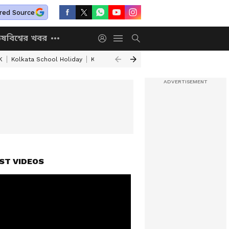
red Source
িষ
বিশ্বের খবর
K
Kolkata School Holiday
Kolkata Weather Update
West Bengal Wea
ST VIDEOS