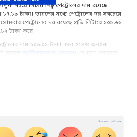
্গালুরু শহরে লিটার পিছু পেট্রোলের দাম রয়েছে
 ৮৭.৮৯ টাকা। ভারতের মধ্যে পেট্রোলের দর সবচেয়ে
সোমবার পেট্রোলের দর রয়েছে প্রতি লিটারে ১০৯.৬৬
.৮২ টাকা করে।
োলের দাম ১০৬.০১ টাকা করে হলেও অন্যান্য
শি রয়েছে
আলিপুরদুয়ার জেলায়
। সেখানে সোমবার
ে ১০৭.২৮ টাকা, ডিজেলের দাম রয়েছে ৯৩.৯২ টাকা।
রোলের দর অন্যান্য জেলাগুলির তুলনায় সামান্য বেশি
 Read latest business news highlights,
েষ ব্যবসার খবর, Personal Finance Tips at