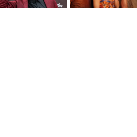
FOLLOW U
 Use
Privacy Policy
CSAM Policy
Complaint Redressal - Website
Complianc