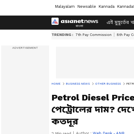
Malayalam
Newsable
Kannada
Kannada
এই মুহূর্তের 
TRENDING :
7th Pay Commission
8th Pay 
HOME
BUSINESS NEWS
OTHER BUSINESS
PETROL
Petrol Diesel Pri
পেট্রোলের দাম? দে
কতদূর
Author :
Web Desk - ANB
2
Min read