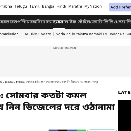
Prabha
Telugu
Tamil
Bangla
Hindi
Marathi
MyNation
Add Prefer
খবর
ভারত
পশ্চিমবঙ্গ
বিনোদন
ব্যবসা
লাইফ স্টাইল
ফোটো
ভিডিও
জ্যোত
Commission
DA Hike Update
Veda Zelio Yakuza Komaki EV Under Rs 50
 DIESEL PRICE: সোমবার কতটা কমল পেট্রোলের দাম? দেখে নিন ডিজেলের দরে ওঠানামা কতদূর
LATE
ce: সোমবার কতটা কমল
খে নিন ডিজেলের দরে ওঠানামা