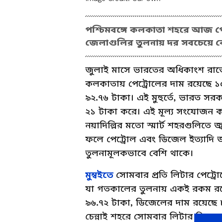
পশ্চিমবঙ্গে কলকাতা শহরে আজ পে
জেলাগুলির তুলনায় দর সবচেয়ে ব
জুলাই মাসে ভারতের অধিকাংশ রাজ্
কলকাতায় পেট্রোলের দাম রয়েছে ১০
৯২.৭৬ টাকা। এই মুহুর্তে, ভারত সরকার
২১ টাকা করে। এই মূল্য সংযোজন কর, 
নয়াদিল্লির মতো স্মার্ট শহরগুলিতে
ফলে পেট্রোল এবং ডিজেল ইত্যাদি জ্ব
তুলনামূলকভাবে বেশি থাকে।
মুম্বইতে
সোমবার প্রতি লিটার পেট্র
যা গতকালের তুলনায় একই রকম রয়েছ
৯৬.৭২ টাকা, ডিজেলের দাম রয়েছে ৮৯
চেন্নাই শহরে সোমবার লিটার পিছু 