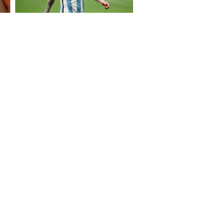
S ON
e Report Digital
Investors