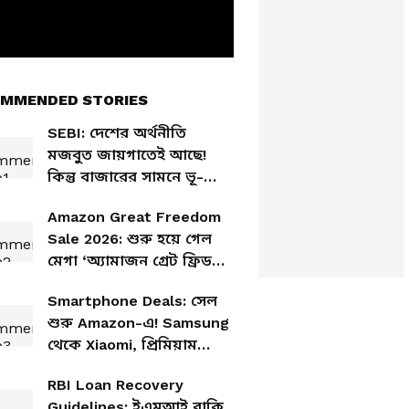
MMENDED STORIES
SEBI: দেশের অর্থনীতি
মজবুত জায়গাতেই আছে!
কিন্তু বাজারের সামনে ভূ-
রাজনৈতিক চ্যালেঞ্জ?
Amazon Great Freedom
Sale 2026: শুরু হয়ে গেল
মেগা ‘অ্যামাজন গ্রেট ফ্রিডম
সেল ২০২৬’, একাধিক দুর্দান্ত
Smartphone Deals: সেল
ডিল এবং এআই-চালিত শপিং
শুরু Amazon-এ! Samsung
থেকে Xiaomi, প্রিমিয়াম
ফোনে বাম্পার ছাড়
RBI Loan Recovery
Guidelines: ইএমআই বাকি