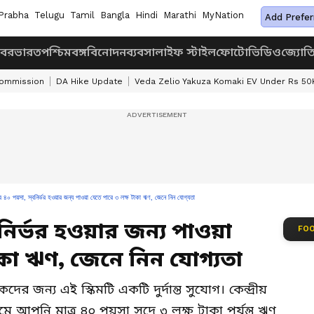
Prabha
Telugu
Tamil
Bangla
Hindi
Marathi
MyNation
Add Prefer
খবর
ভারত
পশ্চিমবঙ্গ
বিনোদন
ব্যবসা
লাইফ স্টাইল
ফোটো
ভিডিও
জ্যোত
Commission
DA Hike Update
Veda Zelio Yakuza Komaki EV Under Rs 50
্র ৪০ পয়সা, স্বনির্ভর হওয়ার জন্য পাওয়া যেতে পারে ৩ লক্ষ টাকা ঋণ, জেনে নিন যোগ্যতা
্বনির্ভর হওয়ার জন্য পাওয়া
FOO
াকা ঋণ, জেনে নিন যোগ্যতা
দের জন্য এই স্কিমটি একটি দুর্দান্ত সুযোগ। কেন্দ্রীয়
ে আপনি মাত্র ৪০ পয়সা সুদে ৩ লক্ষ টাকা পর্যন্ত ঋণ