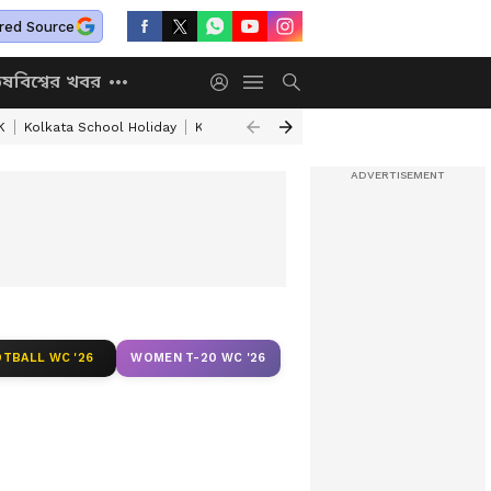
red Source
িষ
বিশ্বের খবর
K
Kolkata School Holiday
Kolkata Weather Update
West Bengal Wea
TBALL WC '26
WOMEN T-20 WC '26