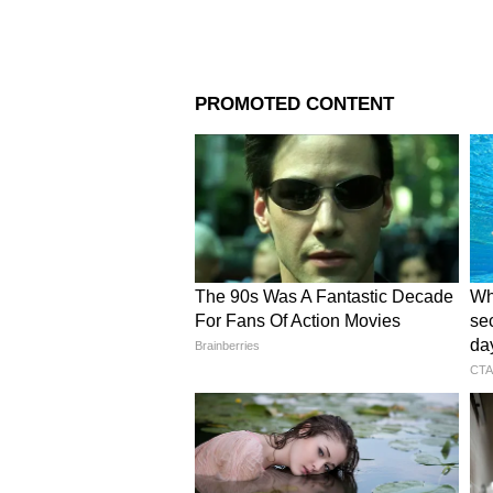
দেশের যুবসমাজ যাতে হাতের 
এই প্রকল্প
কারিগর, স্বর্ণকার, মিস্ত্রি ইত্যাদ
সেবা কেন্দ্র'-এ।
4
5