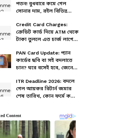
পতন! বুধবারে কমে গেল
সোনার দাম, রইল বিভিন্ন
শহরে সোনার রেট
Credit Card Charges:
ক্রেডিট কার্ড দিয়ে ATM থেকে
টাকা তুললে এত চার্জ লাগে?
কারণ জানুন এখনই
PAN Card Update: প্যান
কার্ডের ছবি বা সই বদলাতে
চান? ঘরে বসেই হবে, জেনে
নিন সহজ উপায়
ITR Deadline 2026: বদলে
গেল আয়কর রিটার্ন জমার
শেষ তারিখ, কোন ফর্মে কবে
জমা দিতে হবে জানুন