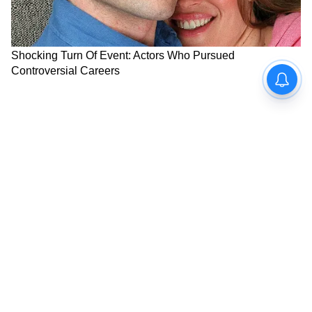
এটি কংক্রিটে রঙ যোগ করে
টাইলস তৈরির জন্য আপনার ছাঁচেরও প্রয়োজন
হবে। টাইলসের ধরণ এবং আকারের উপর নির্ভর
করে এই ছাঁচের নকশা, যার দাম প্রায় ১০০ টাকা।
কাঁচামালের জন্য আপনার বালি, পাথরের গুঁড়ো
এবং সিমেন্ট, এবং সাজসজ্জার জন্য রঙের গুঁড়ো
প্রয়োজন। টাইলস তৈরির প্রক্রিয়াটি সহজ। প্রথমে,
কংক্রিট তৈরির জন্য কাঁচামাল মিশ্রিত করা হয়।
9
9