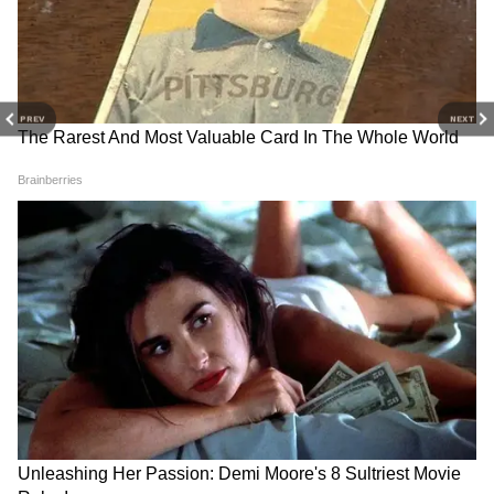
ধারণাটি বাদ দেন।
4
9
PREV
NEXT
স্পষ্ট কৌশল নিয়ে ব্যবসা শুরু করলে
বাজারের চাহিদা বুঝে, স্পষ্ট কৌশল নিয়ে ব্যবসা
শুরু করলে আপনি ভালো আয়ের পাশাপাশি
সমাজে সম্মানজনক স্থান অর্জন করতে পারবেন।