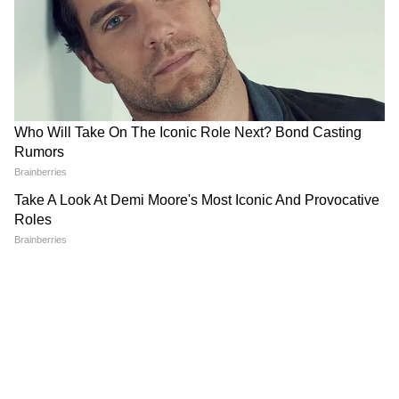
Image Credit :
Social Media
বিদ্যুৎ এবং পানির সংযোগসহ কমপক্ষে ২৫০
থেকে ৩০০ বর্গ গজ জমি প্রয়োজন
প্রয়োজনীয় লাইসেন্স এবং অনুমতিও নিতে হবে।
7
9