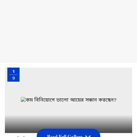
1
9
Read Full Gallery