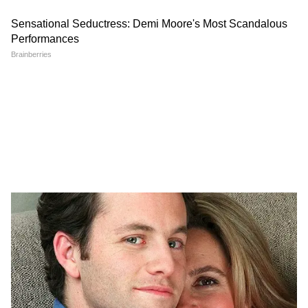
Image Credit :
Social Media
এই ব্যবসায়ের জন্য কিছু গুরুত্বপূর্ণ যন্ত্রপাতি
প্রয়োজন
প্রথমত, একটি কংক্রিট মিশ্রণ মেশিন। এটি টাইলস
তৈরির জন্য কংক্রিট মিশ্রণ তৈরি করে। এই
মেশিনগুলি বিভিন্ন দামে পাওয়া যায়। আরেকটি
গুরুত্বপূর্ণ যন্ত্র হলো একটি রঙ মিশ্রণ মেশিন।
8
9
Image Credit :
Freepik