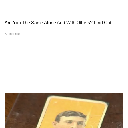
উপযুক্ত
নিজস্ব ব্যবসা করা অনেকেরই স্বপ্ন।
3
9
ছোট কিংবা বড়, প্রায় সবাই কখনও না কখনও
একটি সফল ব্যবসা শুরু করতে চান
সঠিক জ্ঞান এবং দূরদর্শিতার অভাবে অনেকেই এই