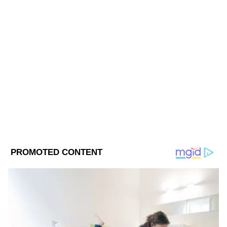
Tips at Asianet News Bangla.
ABOUT THE AUTHOR
Web Desk - ANB
WD
Published :
Apr 11 2023, 08:40 AM IST
Follow Us