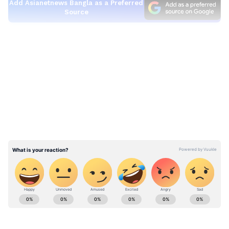
Add Asianetnews Bangla as a Preferred
Source
কলকাতায় কত সোনার দাম?
LATEST VIDEOS
আজ অর্থাৎ ১১ এপ্রিল ২২ ক্যারট এক গ্রাম পাকা
সোনার দাম মঙ্গলবার শহর কলকাতায় দাঁড়িয়েছে
৫৫৪০ টাকা। ৮ গ্রাম সোনার দাম ৪৪৩২০ টাকা এবং
১০ গ্রাম সোনার দাম দাঁড়িয়েছে ৫৫,৪০০ টাকা। ১০০
গ্রাম সোনার দাম দাঁড়িয়েছে ৫,৫৪,০০০ টাকা, যা
গতকালের চেয়ে ৩৯০০ টাকা কম।
Business News (বাণিজ্য সংবাদ): Read latest
business news highlights, Investment News,
আজকের সর্বশেষ ব্যবসার খবর, Personal Finance