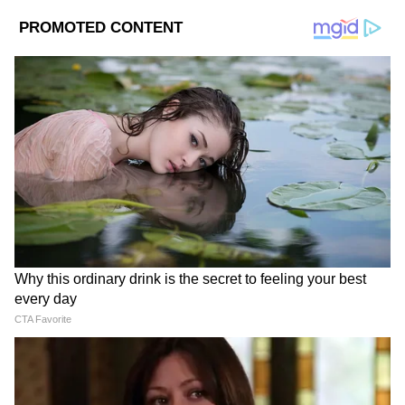
7
Image Credit :
X/Twitter
আগামী ১ আগস্ট ২০২৫ থেকে ৩১ জুলাই ২০২৭
পর্যন্ত
এই প্রকল্পটি চালু করার প্রধান উদ্দেশ্য হল, নতুন
কর্মসংস্থানের সুযোগ তৈরি করা। কেন্দ্রীয় সরকার
আগামী দুই বছরে, প্রায় ৩.৫ কোটিরও বেশি
চাকরির সুযোগ তৈরি করার লক্ষ্যমাত্রা রেখেছে। এই
স্কিমের আওতায় যারা প্রথমবার চাকরিতে যোগ
দিচ্ছেন এবং যে সংস্থাগুলি নতুন কর্মী নিয়োগ
করছে, উভয় পক্ষই আর্থিক সাহায্য ও উৎসাহ ভাতা