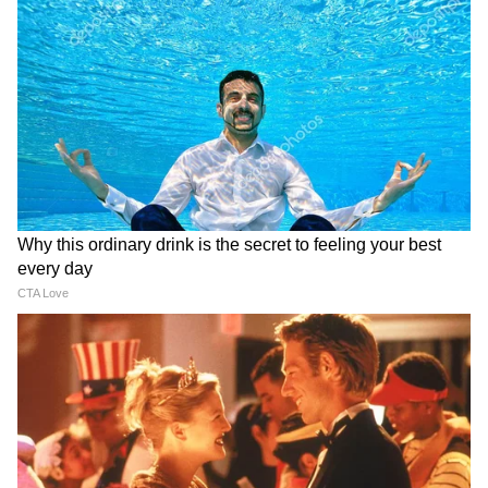
উৎসাহ ভাতা হিসেবে দেওয়া হবে। এই টাকা
সরাসরি কর্মীদের ব্যাঙ্ক অ্যাকাউন্টে দুটি কিস্তিতে
জমা করা হবে। প্রথম কিস্তি চাকরির ৬ মাস
সফলভাবে শেষ করার পর এবং দ্বিতীয় কিস্তির
টাকা ১২ মাস পূর্ণ করার পর দেওয়া হবে। সেইজন্য
কর্মীকে EPFO দ্বারা পরিচালিত একটি সহজ
ফিন্যান্সিয়াল লিটারেসি কোর্স সম্পূর্ণ করতে হবে।
5
7
Image Credit :
Our Own