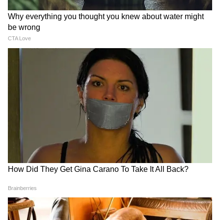
Related Articles
Indian Economy: নরেন্দ্র মোদীর নেতৃত্বে ১২ বছরে
বদলে গেছে দেশের অর্থনীতি, প্রশংসায় পঞ্চমুখ
শিল্পপতিরা
Indian Concert Economy Boom: লাইভ ইভেন্ট
অর্থনীতিতে রেকর্ড বৃদ্ধি! এই প্রথম সরকারের উদ্যোগে
তৈরি ‘লাইভ ইভেন্টস ডেভেলপমেন্ট সেল'
3
7