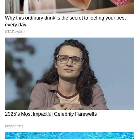
সেইসঙ্গে, কর্মীর আধার কার্ড তাঁর ব্যাঙ্ক
অ্যাকাউন্টের সঙ্গে লিঙ্ক করা আবশ্যক
(pradhanmantri viksit bharat rojgar yojana
apply)।
4
7
Image Credit :
Our Own
ফিন্যান্সিয়াল লিটারেসি কোর্স সম্পূর্ণ করতে হবে
যোগ্য নতুন কর্মীদের এক মাসের বেতনের সম
পরিমাণ টাকা তথা সর্বোচ্চ সেটা ১৫ হাজার পর্যন্ত,