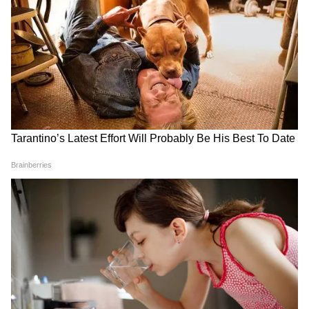
Image Credit :
Our Own
আধার কার্ড তাঁর ব্যাঙ্ক অ্যাকাউন্টের সঙ্গে লিঙ্ক
করা আবশ্যক
এই প্রকল্পটি সেই সমস্ত তরুণ-তরুণীদের জন্য, যারা
প্রথমবার চাকরিতে যোগ দিচ্ছেন। আবেদনকারীকে
এমন একজন ব্যক্তি হতে হবে যিনি আগে কখনও
EPFO বা এই ধরনের কোনও প্রভিডেন্ট ফান্ড
অ্যাকাউন্টে টাকা জমা করেননি। পাশাপাশি সেই
কর্মীর মাসিক মোট বেতন এক লক্ষ টাকা বা তার
কম হতে হবে। যে সংস্থায় কর্মী যোগ দিচ্ছেন, সেটি
অবশ্যই EPFO-এর অধীনে নথিভুক্ত থাকতে হবে।