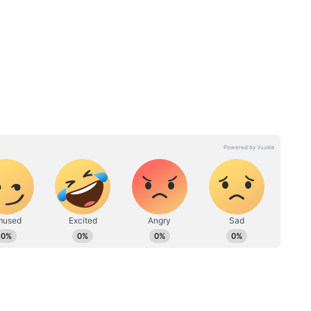
ির কাছে
Shami Retirement News:
াড়া
অবসর নিয়ে জল্পনার অবসান, কী
হলে কি
বললেন ভারতের তারকা পেসার?