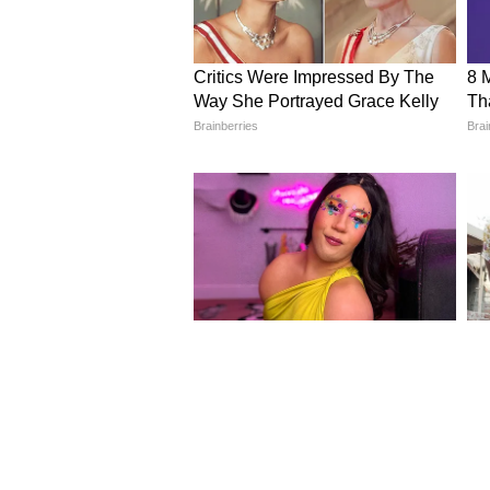
আবাসন খরচ
খাবার ও পানীয়ের খরচ
বিদ্যুৎ, জল এবং অন্যান্য বিল (ইউটি
বীমা পলিসির প্রিমিয়াম
ছুটির পরিকল্পনা
চিকিৎসা ও চিকিৎসার খরচ।
4
7