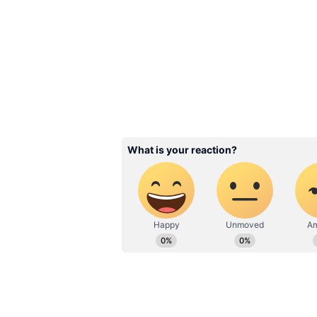
Related Articles
Brock Lesnar: ওবা ফেম
হেরে রিংয়েই গ্লাভস-বুটজে
রাখলেন ব্রক লেজনার, তা
অবসর?
3
7