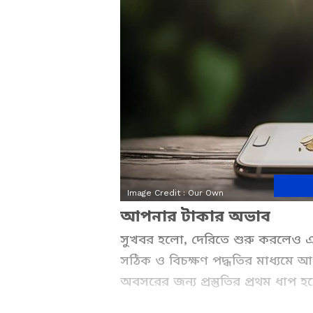
Image Credit :
Our Own
আপনার টাকার অভাব
সুখবর হলো, দেরিতে শুরু করলেও 
সঠিক ও বিচক্ষণ পদ্ধতির মাধ্যমে আ
অবসরের জন্য প্রস্তুতির প্রথম ধ