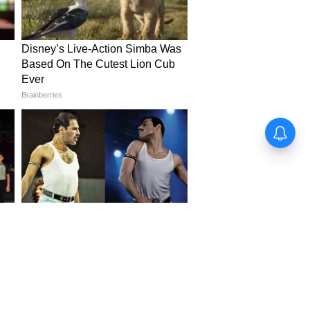
National Handloom Day: 'ফ্রেন্ডশিপ
ডের মতো হ্যান্ডলুম ডে-ও পালন করুন', যুব
সমাজকে বার্তা মোদীর