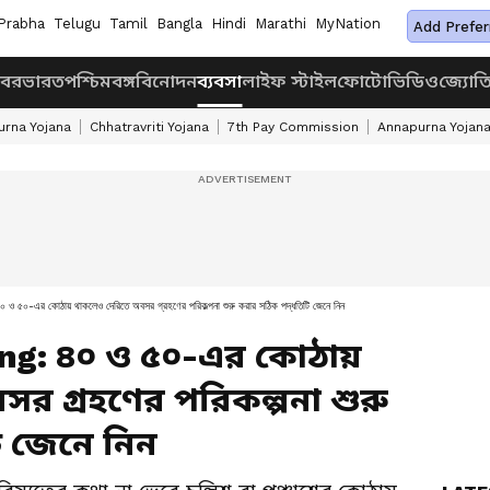
Prabha
Telugu
Tamil
Bangla
Hindi
Marathi
MyNation
Add Prefer
খবর
ভারত
পশ্চিমবঙ্গ
বিনোদন
ব্যবসা
লাইফ স্টাইল
ফোটো
ভিডিও
জ্যোত
rna Yojana
Chhatravriti Yojana
7th Pay Commission
Annapurna Yojan
 কোঠায় থাকলেও দেরিতে অবসর গ্রহণের পরিকল্পনা শুরু করার সঠিক পদ্ধতিটি জেনে নিন
ng: ৪০ ও ৫০-এর কোঠায়
র গ্রহণের পরিকল্পনা শুরু
ি জেনে নিন