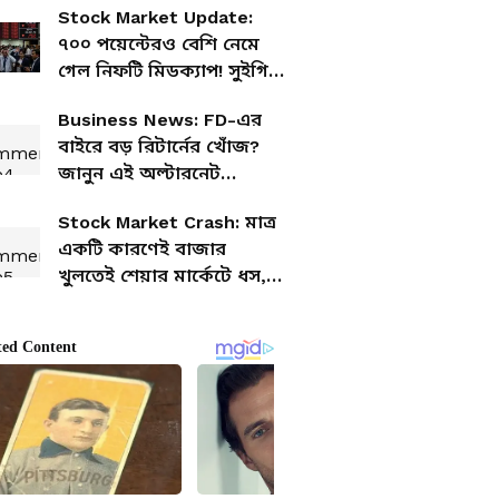
Stock Market Update:
সোনার রেট
৭০০ পয়েন্টেরও বেশি নেমে
গেল নিফটি মিডক্যাপ! সুইগির
শেয়ারে ৭% হ্রাস
Business News: FD-এর
বাইরে বড় রিটার্নের খোঁজ?
জানুন এই অল্টারনেট
ইনভেস্টমেন্ট ফান্ড কতটা
Stock Market Crash: মাত্র
ঝুঁকিপূর্ণ
একটি কারণেই বাজার
খুলতেই শেয়ার মার্কেটে ধস,
তাসের ঘরের মতো পড়ল এই
১০ শেয়ার