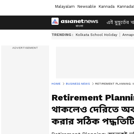
Malayalam
Newsable
Kannada
Kannada
এই মুহূর্তের 
TRENDING :
Kolkata School Holiday
Annapu
HOME
BUSINESS NEWS
RETIREMENT PLANNING: ৪০ ও ৫০-এর
Retirement Planni
থাকলেও দেরিতে অবস
করার সঠিক পদ্ধতিট