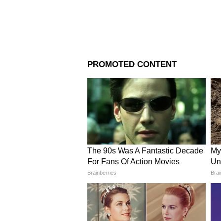
Image Credit :
Our Own
আবাসন খরচ
ক্রমবর্ধমান মুদ্রাস্ফীতি এবং অসুস্
মানুষ প্রায়শই নিম্নলিখিত বিষয়গু