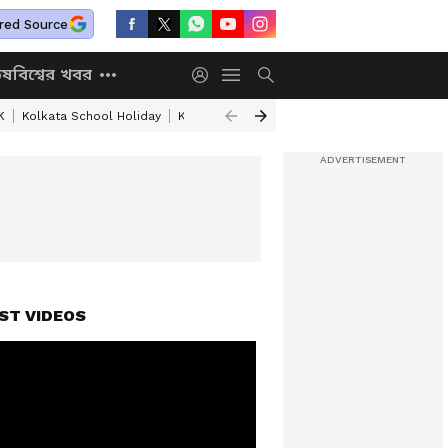
red Source
িষ
বিশ্বের খবর
K
Kolkata School Holiday
Kolkata Weather Update
West Bengal Wea
ST VIDEOS