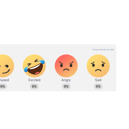
সোমবার
Share Market Today: শেয়ার
থান, মুখে
বাজারে পতন! মাত্র তিন মাসে
ভারতীয় শেয়ার বাজার খোয়ালো
প্রায় ১৩ লাখ কোটি টাকা!