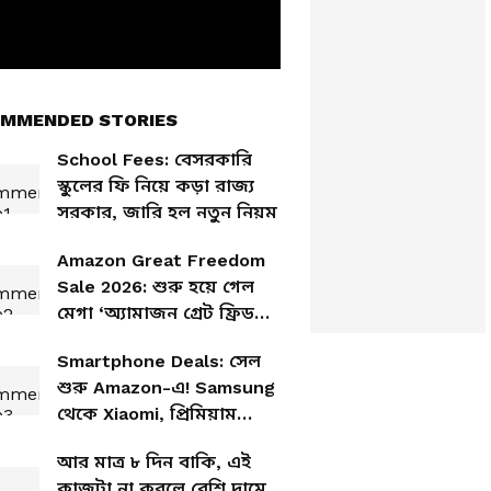
MMENDED STORIES
School Fees: বেসরকারি
স্কুলের ফি নিয়ে কড়া রাজ্য
সরকার, জারি হল নতুন নিয়ম
Amazon Great Freedom
Sale 2026: শুরু হয়ে গেল
মেগা ‘অ্যামাজন গ্রেট ফ্রিডম
সেল ২০২৬’, একাধিক দুর্দান্ত
Smartphone Deals: সেল
ডিল এবং এআই-চালিত শপিং
শুরু Amazon-এ! Samsung
থেকে Xiaomi, প্রিমিয়াম
ফোনে বাম্পার ছাড়
আর মাত্র ৮ দিন বাকি, এই
কাজটা না করলে বেশি দামে