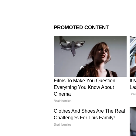
Image Credit :
Freepik@Ting
সেনসেক্স ও নিফটির পতন-
এক টানা চতুর্থ লেনদেন পর্বে বাজার
সেনসেক্স ৫০৮ পয়েন্ট কমে ৭৪,২৬৭ প
বন্ধ হয়েছিল। এই দুর্বলতা ২ জুনও দ