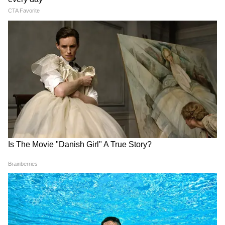
প্রস্তুতকারকদের অনুমোদিত তালিকা) নিয়মটিকে
আরও কঠোর করেছে। আগে শুধুমাত্র সোলার
প্যানেলটিকেই সরকারের অনুমোদিত তালিকায়
অন্তর্ভুক্ত থাকতে হতো, কিন্তু এখন প্যানেলের
ভেতরে ব্যবহৃত সোলার সেলগুলোকেও ALMM
তালিকায় অন্তর্ভুক্ত করতে হবে।
4
8
Image Credit :
Pinterest
১ জুন থেকে কী পরিবর্তন হবে? (জুনের নিয়ম