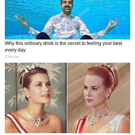
পরিবর্তন)
এর স্পষ্ট অর্থ হলো, শুধু সোলার প্যানেলটিই নয়,
এর ভেতরে স্থাপিত সোলার সেলগুলোও সরকার-
অনুমোদিত কোম্পানির হতে হবে। উল্লেখ্য যে, আজ,
সোমবার, ১লা জুন, ২০২৬ থেকে, সরকারি প্রকল্পের
অধীনে শুধুমাত্র ALMM তালিকায় অন্তর্ভুক্ত
কোম্পানিগুলির সোলার প্যানেল এবং সোলার সেল
স্থাপন করার অনুমতি দেওয়া হবে।
5
8