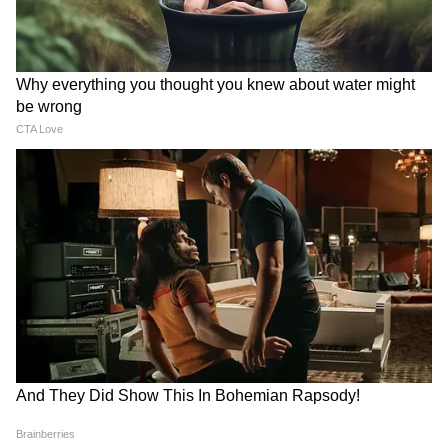
Image Credit :
StockPhoto
সোলার প্যানেলের নতুন নিয়মটি কী?
কারণ পয়লা জুন থেকেই এই সোলার প্যানেলের
বিষয়ে নিয়ম পরিবর্তন করেছে। তবে জেনে নেওয়া
যাক এই নয়া নিয়ম সম্পর্কে। সরকার ১ জুন থেকে
সৌর খাতের জন্য একটি নতুন নিয়ম কার্যকর
করেছে, যা সোলার প্যানেলের মূল্য এবং স্থাপন
প্রক্রিয়ার উপর প্রভাব ফেলতে পারে।