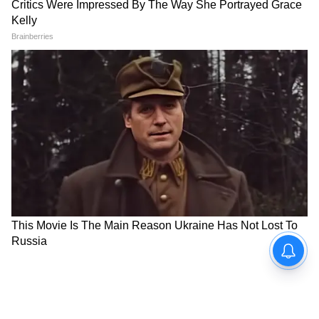
Image Credit :
Pinterest
সোলার প্যানেল স্থাপন কি আরও ব্যয়বহুল হবে?
সরকার মনে করে যে এটি সোলার সরঞ্জামের
দেশীয় উৎপাদনকে উৎসাহিত করবে এবং
আমদানির উপর নির্ভরতা কমাবে, পাশাপাশি
গ্রাহকদের উন্নত মানের পণ্য সরবরাহ করবে। নতুন
নিয়মের ফলে সোলার সিস্টেমের খরচ সামান্য
বাড়তে পারে। অনুমান অনুযায়ী, একটি ১
কিলোওয়াট সোলার সিস্টেমের জন্য প্রায় ৩,০০০
টাকা অতিরিক্ত খরচ হতে পারে।
6
8