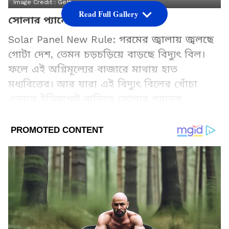
Image Credit :
Getty
Read Full Gallery
সোলার প্যানেল বসিয়েছেন
Solar Panel New Rule: গরমের জ্বালায় জ্বলছে
গোটা দেশ, তেমন চড়চড়িয়ে বাড়ছে বিদ্যুৎ বিল।
ফলে এই অগ্নিমূল্যের বাজারে মাথায় হাত
মধ্যবিত্তের। আর যারা এই বিদ্যুৎ বিলের খোঁচা
এড়াতে ইতিমধ্যেই বাড়িতে সোলার প্যানেল
বসিয়েছেন বা বসাতে চাইছেন তাদের জন্য এই
প্রতিবেদন অতি গুরুত্বপূর্ণ।
Add Asianetnews Bangla as a Preferred
Source
2
8