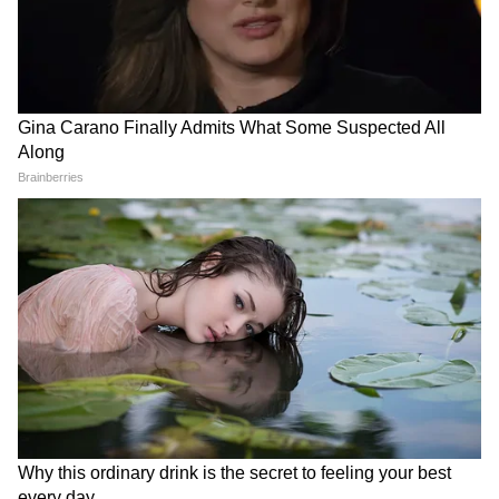
আরোপ করে ভারতকে এক ধাক্কা দিল আমেরিকা
Solar Panel: ৩ কিলোওয়াট সোলার প্যানেল লাগালে
মিলবে ১০০ শতাংশ ভর্তুকি, বিরাট সুযোগ দিচ্ছে জিও
3
8
Image Credit :
Freepik
সোলার সেল
নতুন নিয়মের কথা বলতে গেলে, সরকার সোলার
সরঞ্জামের ক্ষেত্রে প্রযোজ্য ALMM (মডেল এবং