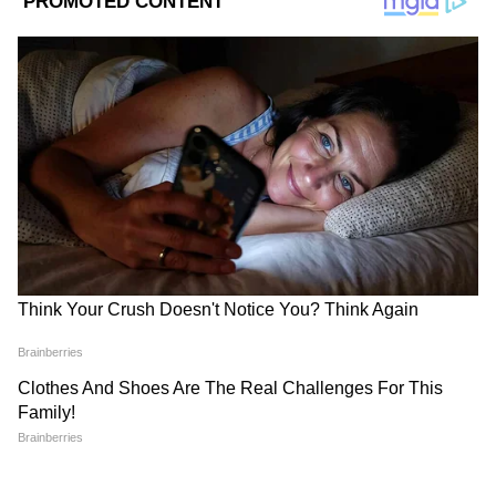
Image Credit :
Getty
এই সুবিধা পেতে শুধু একটি সার্টিফিকেটই যথেষ্ট
পড়াশোনা শেষ করেও অনেকে চাকরি পান না। এই
পরিস্থিতিতে সরকারি সাহায্য পেতে কিছু জরুরি
নথি লাগে। এর মধ্যে সবচেয়ে গুরুত্বপূর্ণ হলো
বেকারত্বের সার্টিফিকেট (Unemployment
Certificate)। এই সার্টিফিকেট থাকলেই নির্দিষ্ট
কিছু সরকারি প্রকল্পে আবেদন করা যায়।