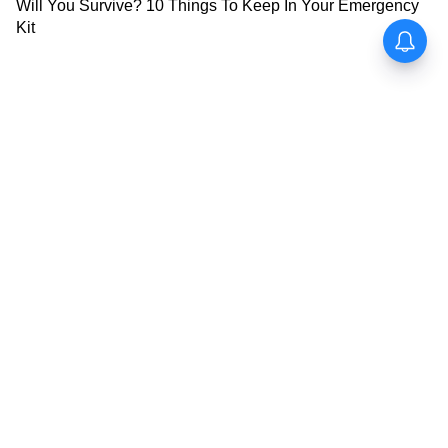
সেবা কেন্দ্রে যেতে হতো। কিন্তু এখন সরকারের ই-
সেবা (e-Sevai) পোর্টালের মাধ্যমে ঘরে বসেই
অনলাইনে আবেদন করা যায়। এতে সময় এবং
খরচ দুই-ই বাঁচে।
7
12
Image Credit :
Asianet News
কীভাবে আবেদন করবেন?
প্রথমে ই-সেবা পোর্টালে একটি অ্যাকাউন্ট তৈরি
করতে হবে। তারপর রাজস্ব বিভাগের পরিষেবা