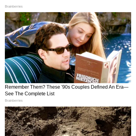
করে রাখা ভালো।
5
12
Image Credit :
Gemini AI
কারা এই সার্টিফিকেটের জন্য আবেদন করতে
পারবেন?
যারা বর্তমানে বেকার।
এমপ্লয়মেন্ট এক্সচেঞ্জ অফিসে নাম নথিভুক্ত
করেছেন এমন যুবকরা।