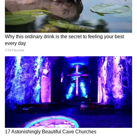
আবেদনের জন্য এটি খুব জরুরি।
4
12
Image Credit :
Asianet News
মাসে ৪,০০০ টাকা পর্যন্ত পেতে পারেন
বেকার যুবকদের জন্য ঘোষিত কিছু প্রকল্পে মাসে
৪,০০০ টাকা পর্যন্ত আর্থিক সাহায্য দেওয়া হয়। এই
ধরনের প্রকল্পে আবেদন করার জন্য বেকারত্বের
সার্টিফিকেট একটি গুরুত্বপূর্ণ নথি হিসেবে চাওয়া
হতে পারে। তাই আগে থেকে এই সার্টিফিকেট তৈরি