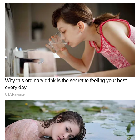
যোজনা ছাড়া এই ৭ সরকারি প্রকল্প থেকেও সুবিধা
পেতে পারেন মহিলারা
3
12
Image Credit :
Getty
কী এই বেকারত্বের সার্টিফিকেট?
বেকারত্বের সার্টিফিকেট হলো একটি সরকারি নথি।
রাজস্ব বিভাগ (Revenue Department) এই
সার্টিফিকেট দিয়ে প্রমাণ করে যে আবেদনকারী
বর্তমানে কোনো সরকারি বা বেসরকারি সংস্থায়
কাজ করছেন না। বিভিন্ন সরকারি প্রকল্পে