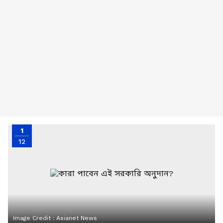
1
12
Image Credit :
Asianet News