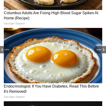
PREV
NEXT
DOWNLOAD APP
RECOMMENDED STORIES
Related Articles
Govt Job News: কেন্দ্র অধীনস্থ সংস্থায় চাকরিতে
সুবর্ণ সুযোগ, জানুন আবেদনের শেষ তারিখ
Government Job News: এসবিআই ব্যাঙ্কে