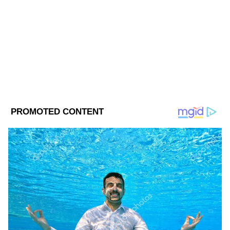
একদন শুনবে না। অনেক অনেকে। এবার নিজের
জীবনে এগিয়ে চলো।
Follow Us
এদিকে ২১ এপ্রিল মুক্তি পাবে ‘কিসি কা ভাই কিসি
কি জান’। ঈদে ধামাকা নিয়ে আসছেন ভাইজান।
২০১৪ সালে মুক্তিপ্রাপ্ত ভীরাম-র কাহিনি নিয়ে তৈরি
এই ছবিতে।
পরিচালনার
দায়িত্বে ফারহাদ শামদি।
চিত্রনাট্য লিখেছেন সাজিন নাদিয়াদওয়ালা। এদিকে
সদ্য প্রকাশ্যে এসেছে ইয়েনতাম্মা। এই গানে লুঙ্গি
পরে বিন্দাস নাচলেন ভাইজান। তবে, তিনি একা
নন। সঙ্গে আছন ভেঙ্কাটেশ ও রামচরণ। গানটি
গেয়েছেন বিশাল দদলানি ও পায়েল দেব। সে যাই
হোক, এখন সকলের নজর যে ‘টাইগার ভার্সেস
পাঠান’ ছবির দিকে তা বলার অপেক্ষা রাখে না।
অন্য দিকে, এবছর মুক্তি পাবে টাইগার ৩। টাইগার