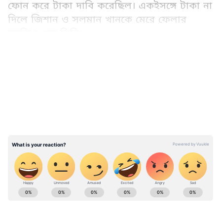
ফোন করে টাকা দাবি করেছিল। একইসঙ্গে টাকা না
দিলে জিশান ও সলমান খানকে মেরে ফেলার
হুমকিও দেন তিনি।
LATEST VIDEOS
নয়ডার ৩৯ নম্বর সেক্টর থেকে গ্রেফতার করা
হয়েছে অভিযুক্তকে
ABOUT THE AUTHOR
Parna Sengupta
PS
এশিয়ানেট নিউজ বাংলায় ২০২১ সালের এপ্রিল থেকে কর্মরত।