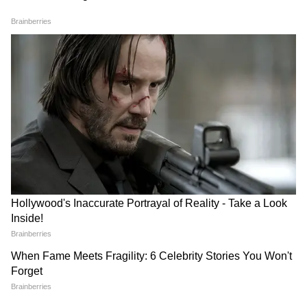
Sonu Nigam: সোনু নিগমের
Pradeep Rawat: মৃত্যুর আগে
ডবল ধামাকা! হরিয়ানভি 'চুন্নি'
কোন ছবিতে শেষ অভিনয়
আর রহমানের 'তবসুম' নিয়ে
করেছিলেন 'গজনী' প্রদীপ
হাজির গায়ক
রাওয়াত
LATEST VIDEOS
Samik Bhattacharya: কাশ্মীর মাঙ্গে
আজাদি স্লোগান তুললে একটাও মার বাইরে
পরবে না, Gen Zকে সতর্ক শমীকের
Chinsurah | বিধায়কের এক ধমকেই কেমন
'মিনমিন' করছে ঠিকাদার, মুহূর্তে বদলে গেল
ছবি!