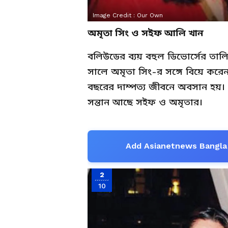
Image Credit :
Our Own
অমৃতা সিং ও সইফ আলি খান
বলিউডের ব্যয় বহুল ডিভোর্সের ত
সালে অমৃতা সিং-র সঙ্গে বিয়ে কর
বছরের দাম্পত্য জীবনে অবসান হয়।
সন্তান আছে সইফ ও অমৃতার।
Add Asianetnews Bangla 
2
10