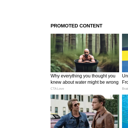
Image Credit :
Instagram
আমির খান ও রিনা দত্ত
রিনা দত্ত হল আমির খানের প্রথম স্ত
সালে বিচ্ছেদ হয়। ১৬ বছরের দাম্পত
রিনা দত্ত খোরপোষ হিসেবে। আমির খ
ডিভোর্সের তালিকায় আছে।
4
10