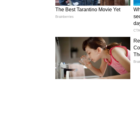
Image Credit :
Our Own
হৃতিক রোশন ও সুজেন খান
বলিউডের ব্যয় বহুল ডিভোর্সের ত
সালে গাঁট ছড়া বেঁধেছিলেন হৃতিক 
সম্পর্কে ফাটল ধরে। ৪০০ কোটি ট