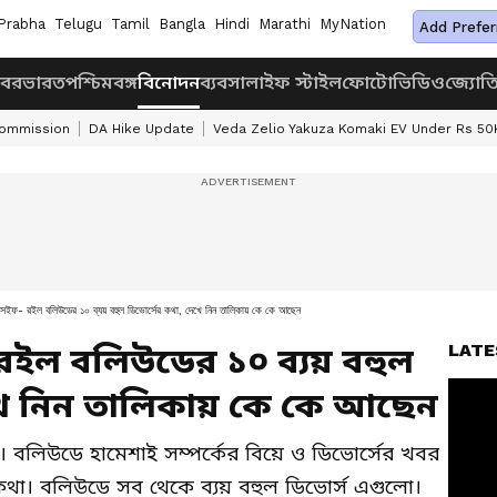
Prabha
Telugu
Tamil
Bangla
Hindi
Marathi
MyNation
Add Prefer
খবর
ভারত
পশ্চিমবঙ্গ
বিনোদন
ব্যবসা
লাইফ স্টাইল
ফোটো
ভিডিও
জ্যোত
Commission
DA Hike Update
Veda Zelio Yakuza Komaki EV Under Rs 50
ইফ- রইল বলিউডের ১০ ব্যয় বহুল ডিভোর্সের কথা, দেখে নিন তালিকায় কে কে আছেন
LATE
ইল বলিউডের ১০ ব্যয় বহুল
খে নিন তালিকায় কে কে আছেন
য়। বলিউডে হামেশাই সম্পর্কের বিয়ে ও ডিভোর্সের খবর
া। বলিউডে সব থেকে ব্যয় বহুল ডিভোর্স এগুলো।