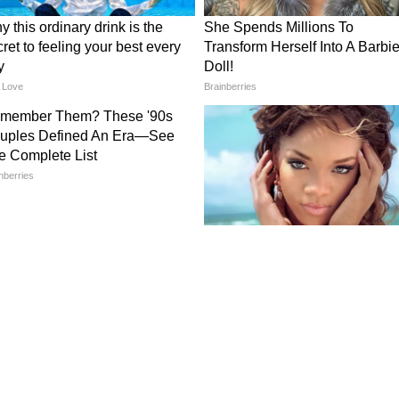
ালিকায় আছেন হৃতিক রোশন ও সুজেন খান। ২০০০
রোশন ও সুজেন খান। কিন্তু, বিয়ের ১৩ বছর পর
াকা খোরপোষ দিয়েছিলেন হৃতিক রোশন।