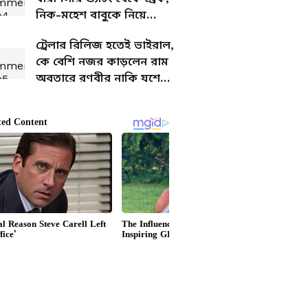
নিক-মহেশ বাবুকে নিয়ে
হায়দ্রাবাদে মুভি নাইটে
ট্রেলার রিলিজ হতেই ভাইরাল,
প্রিয়াঙ্কা
কে বেশি নজর কাড়লেন রাম
অবতারে রণবীর নাকি যশে
মুগ্ধ ভক্তরা?