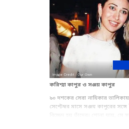
Image Credit :
Our Own
করিশ্মা কাপুর ও সঞ্জয় কাপুর
৯০ দশকের সেরা নায়িকার তালিকায় স
সেপ্টেম্বর মাসে সঞ্জয় কাপুরের সঙ্গে
বিচ্ছেদ হয় তাঁদের। শোনা যায়, স