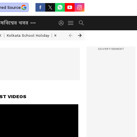
red Source
িষ
বিশ্বের খবর
K
Kolkata School Holiday
Kolkata Weather Update
West Bengal Wea
ST VIDEOS