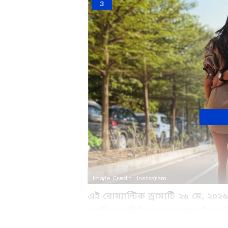
3
Image Credit :
Instagram
এই রোম্যান্টিক ড্রামাটি ২৬ মে, ২০২
চলছিল। হলিউডের বড় বাজেটের ছবি 'স্ট
সঙ্গে এর সরাসরি প্রতিযোগিতা ছিল।