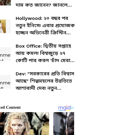
দাম কত জানেন? জানলে
তাক লেগে যাবে
Hollywood: ২০ বছর পর
নতুন ইনিংস! এবার প্রযোজক
হচ্ছেন অভিনেত্রী ক্রিস্টিন
ভিলানুয়েভা
Box Office: দ্বিতীয় সপ্তাহে
আয় কমল! বিশ্বজুড়ে ২৭
কোটি পার করল 'চাঁদ মেরা
দিল'
Dev: "সরকারের প্রতি বিশ্বাস
আছে" শিল্পমহলের উন্নতিতে
আশাবাদী দেব! নতুন
সরকারের পাশে আস্থার বার্তা
অভিনেতার