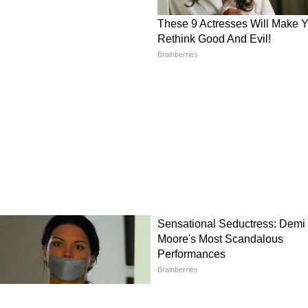
বিটি সোশ্যাল মিডিয়াতেও আলোচনার কেন্দ্রে
কনটেম্পোরারি ভরতনাট্যম নাচের দৃশ্য সম্প্রতি
শ্র প্রতিক্রিয়া দেখা গেছে। অনেকে কোরিওগ্রাফি
, অনেকেই আবার নতুন কিছু চেষ্টা করার জন্য
স্থ ও সুন্দর প্রেমের গল্পের প্রশংসা করেছেন। তাঁরা
ভাবে পছন্দ করেছেন, কারণ এই ছবিতে mainstream
সিক' সম্পর্ক দেখানো হয়নি।
হরের প্রযোজনায় এই ছবিতে আস্থা সিং, প্রথম
র এবং এলভিস জোসও গুরুত্বপূর্ণ ভূমিকায় অভিনয়