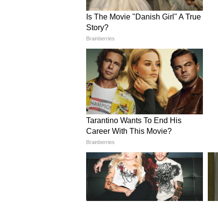
Image Credit :
YouTube Gossip Wala
বক্স অফিস কালেকশনের পাশাপাশি ছ
রয়েছে। ছবিতে অনন্যা পাণ্ডের একটি 
ভাইরাল হয়েছে, যা নিয়ে অনলাইনে মি
এবং পারফরম্যান্স নিয়ে মজা করলেও
অভিনেত্রীর প্রশংসা করেছেন।
অন্যদিকে, বহু দর্শক ছবিতে দেখানো সু
লক্ষ্য ও অনন্যার রসায়নকে বিশেষ
রোম্যান্টিক ড্রামার মতো কোনও 'টক্
বিবেক সোনি পরিচালিত এবং করণ জো
রাঠোড়, আশিষ দুবে, অঙ্কুর পোদ্দা