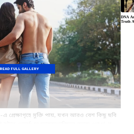
READ FULL GALLERY
৬-এ প্রেক্ষাগৃহে মুক্তি পায়, যখন আরও বেশ কিছু ছবি
ার ওয়ার্স: দ্য ম্যান্ডালোরিয়ান অ্যান্ড গ্রোগু'-র
 এছাড়া আয়ুষ্মান খুরানার 'পতি পত্নী অউর ওহ দো'