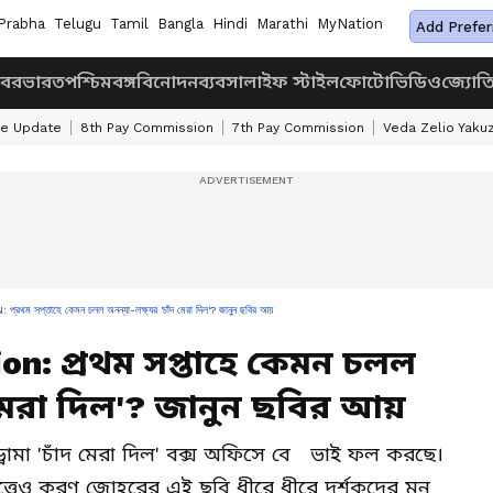
Prabha
Telugu
Tamil
Bangla
Hindi
Marathi
MyNation
Add Prefer
খবর
ভারত
পশ্চিমবঙ্গ
বিনোদন
ব্যবসা
লাইফ স্টাইল
ফোটো
ভিডিও
জ্যোত
ke Update
8th Pay Commission
7th Pay Commission
Veda Zelio Yaku
প্তাহে কেমন চলল অনন্যা-লক্ষ্যর 'চাঁদ মেরা দিল'? জানুন ছবির আয়
ion: প্রথম সপ্তাহে কেমন চলল
দ মেরা দিল'? জানুন ছবির আয়
ড্রামা 'চাঁদ মেরা দিল' বক্স অফিসে বে ভাই ফল করছে।
সত্ত্বেও করণ জোহরের এই ছবি ধীরে ধীরে দর্শকদের মন