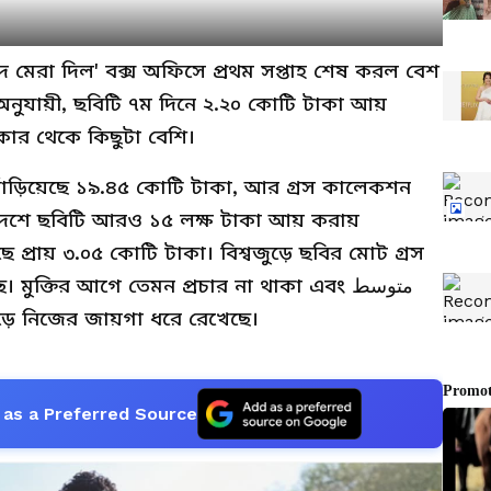
াঁদ মেরা দিল' বক্স অফিসে প্রথম সপ্তাহ শেষ করল বেশ
অনুযায়ী, ছবিটি ৭ম দিনে ২.২০ কোটি টাকা আয়
কার থেকে কিছুটা বেশি।
ঁড়িয়েছে ১৯.৪৫ কোটি টাকা, আর গ্রস কালেকশন
িদেশে ছবিটি আরও ১৫ লক্ষ টাকা আয় করায়
প্রায় ৩.০৫ কোটি টাকা। বিশ্বজুড়ে ছবির মোট গ্রস
ক্তির আগে তেমন প্রচার না থাকা এবং متوسط
হজুড়ে নিজের জায়গা ধরে রেখেছে।
as a Preferred Source