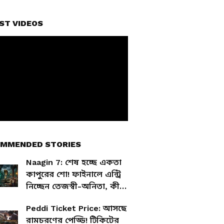
ST VIDEOS
MMENDED STORIES
Naagin 7: শেষ হচ্ছে একতা
কাপুরের শো! ফাইনালে এন্ট্রি
নিচ্ছেন তেজস্বী-অনিতা, কী
হতে চলেছে নাগিন ৭-এ?
Peddi Ticket Price: আসছে
রামচরণের পেড্ডি! টিকিটের