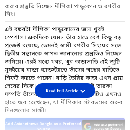
করার প্রস্তুতি নিচ্ছেন দীপিকা পাড়ুকোন ও রণবীর
সিং।
এই বছরটা দীপিকা পাড়ুকোনের জন্য খুবই
স্পেশাল। একদিকে যেমন তাঁর হাতে বেশ কিছু বড়
প্রজেক্ট রয়েছে, তেমনই স্বামী রণবীর সিংয়ের সঙ্গে
দ্বিতীয় সন্তানকে স্বাগত জানানোর প্রস্তুতিও নিচ্ছেন
জমিয়ে। এরই মধ্যে খবর, খুব তাড়াতাড়ি এই জুটি
মুম্বইয়ের বান্দ্রা ব্যান্ডস্ট্যান্ডে তাঁদের স্বপ্নের বাড়িতে
শিফট করতে পারেন। বাড়ি তৈরির কাজ এখন প্রায়
শেষের দিকে। মজার ব্যাপার হলো, এই তারকা
Read Full Article
দম্পতি তাঁদের পুরনো প্রভাদেবীর ফ্ল্যাটটিও এখনও
হাতে ধরে রেখেছেন, যা দীপিকার স্টারডমের শুরুর
দিনগুলোর সাক্ষী।
Add Asianetnews Bangla as a Preferred
Source