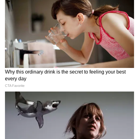
LATEST VIDEOS
Dilip Ghosh: 'কেউ তৃণমূলীদের দলে নিলে
সে সাসপেন্ড হবে', বিজেপি নেতাদের কড়া
বার্তা দিলীপের
Suvendu Adhikari: ভবানীপুরের গুরুদ্বারে