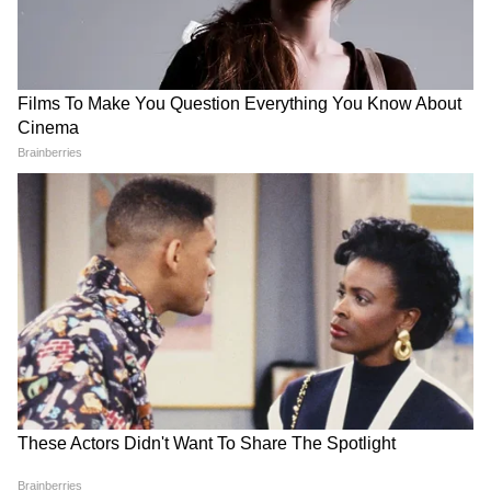
গিয়ে বড় কথা মুখ্যমন্ত্রী শুভেন্দুর, হৃদয়
ছুঁলেন শিখদের