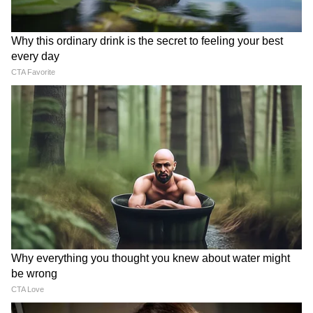
K Bhagyaraj: প্রয়াত কিংবদন্তী
Haiwaan Release Date:
পরিচালক কে ভাগ্যরাজ! রাষ্ট্রীয়
অবশেষে দিন ঘোষণা! কবে
মর্যাদায় শেষকৃত্যের ঘোষণা
আসছে অক্ষয়-সইফের থ্রিলার
মুখ্যমন্ত্রীর
'হৈওয়ান'?
Jackky Bhagnani: বিয়ের
Samantha Ruth Prabhu:
পরেও ডেটিং অ্যাপে?
রোগের মধ্যেই মা হচ্ছেন সামান্থা!
'সিচুয়েশনশিপ' বিতর্কের পর ফের
এত আনন্দের পরেও কীসের
ঝামেলায় জড়ালেন জ্যাকি
দুশ্চিন্তা অভিনেত্রীর?
ভগনানি