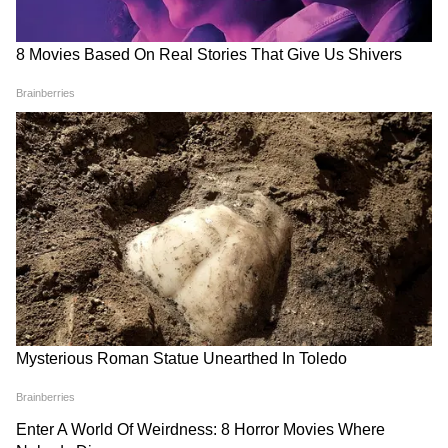
৪. আলিয়া ভাটের ছবি 'রাজি'
'রাজি' ২০১৮ সালের একটি স্পাই থ্রিলার ফিল্ম, যা
পরিচালনা করেছিলেন মেঘনা গুলজার। ছবিটি
ভিনিত জৈন, করণ জোহর, হিরু জোহর এবং অপূর্ব
মেহতা জঙ্গলি পিকচার্স ও ধর্মা প্রোডাকশনসের
ব্যানারে তৈরি করেন। এতে আলিয়া ভাটের সঙ্গে
ভিকি কৌশল, রজত কাপুর, শিশির শর্মা এবং
জয়দীপ আহলাওয়াত প্রধান চরিত্রে ছিলেন। ছবিটি
হরিেন্দর সিক্কার ২০০৮ সালের উপন্যাস 'কলিং
सहमत'-এর ওপর ভিত্তি করে তৈরি, যা একজন 'র'
এজেন্টের বাস্তব জীবনের গল্প। ১৯৭১ সালের
ভারত-পাকিস্তান যুদ্ধের আগে বাবার কথায় সে
পাকিস্তানের এক সেনা কর্মকর্তার পরিবারে বিয়ে