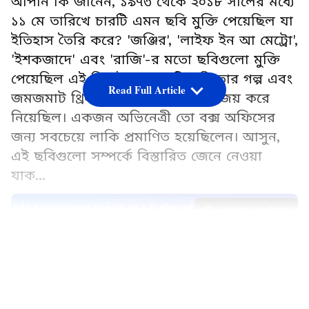
আপনি কি জানেন, ১৯৭৩ থেকে ২০১৮ সালের মধ্যে
১১ মে তারিখে চারটি এমন ছবি মুক্তি পেয়েছিল যা
ইতিহাস তৈরি করে? 'জঞ্জির', 'লাইফ ইন আ মেট্রো',
'ইশকজাদে' এবং 'রাজি'-র মতো ছবিগুলো মুক্তি
পেয়েছিল এই দিনেই। প্রত্যেকটি ছবি তার গল্প এবং
Read Full Article
জমজমাট থ্রিলার দিয়ে দর্শকদের মন জয় করে
নিয়েছিল। একজন অভিনেত্রী তো বক্স অফিসের
জন্য সবচেয়ে লাকি প্রমাণিত হয়েছিলেন। আসুন,
এই ছবিগুলো সম্পর্কে বিস্তারিত জেনে নেওয়া
যাক...
Add Asianetnews Bangla as a Preferred
Source
LATEST VIDEOS
১. অমিতাভ বচ্চনের ছবি 'জঞ্জির'