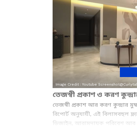
Image Credit :
Youtube Screenshot@curlytal
তেজস্বী প্রকাশ ও করণ কুন্
তেজস্বী প্রকাশ আর করণ কুন্দ্রার মু
রিপোর্ট অনুযায়ী, এই বিলাসবহুল ফ্ল্
ডিজাইন, আরামদায়ক পরিবেশ আর লা
ট্যুর ভিডিওর মাধ্যমে ফ্যানেদের ন