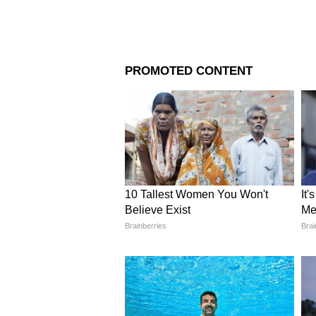
Image Credit :
Youtube Screenshot@curlytal
লিভিং এরিয়ায় বিলাসিতা আ
বাড়ির লিভিং স্পেসটা দারুণ আকর্ষ
নরম সোফা, টেক্সচার্ড দেওয়াল আর 
ট্রপিক্যাল থিমের ওয়ালপেপার একট
ঝাড়বাতি আর অ্যাম্বিয়েন্ট লাইটি
ফ্রেঞ্চ উইন্ডো দিয়ে প্রচুর প্রাকৃ
আমেজ।