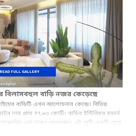
READ FULL GALLERY
esdigital
দ্রার বিলাসবহুল বাড়ি নজর কেড়েছে
ম্বাইয়ের বাড়িটি এখন আলোচনার কেন্দ্রে। বিভিন্ন
যাটের দাম প্রায় ₹৭.৬৩ কোটি। বাড়ির ইন্টিরিয়র মডার্ন
ক্সারির এক দারুণ মেলবন্ধন। এই জুটি একটি হোম
িজেদের জীবনযাত্রার ঝলক দেখিয়েছেন, যা সোশ্যাল