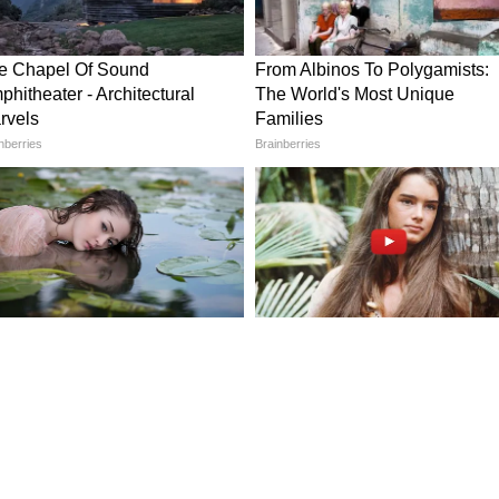
esdigital
িশ ডাইনিং স্পেস