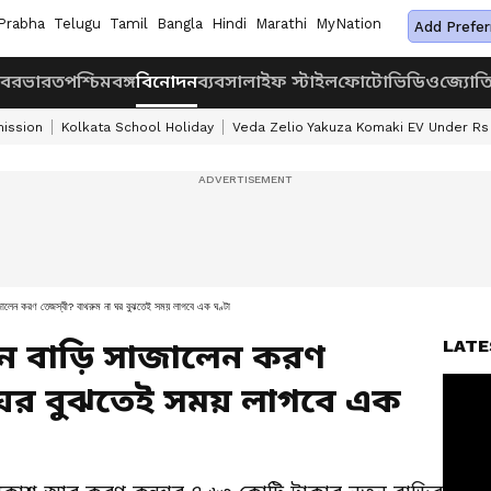
Prabha
Telugu
Tamil
Bangla
Hindi
Marathi
MyNation
Add Prefer
খবর
ভারত
পশ্চিমবঙ্গ
বিনোদন
ব্যবসা
লাইফ স্টাইল
ফোটো
ভিডিও
জ্যোত
ission
Kolkata School Holiday
Veda Zelio Yakuza Komaki EV Under Rs
ন করণ তেজস্বী? বাথরুম না ঘর বুঝতেই সময় লাগবে এক ঘণ্টা
LATE
ন বাড়ি সাজালেন করণ
া ঘর বুঝতেই সময় লাগবে এক