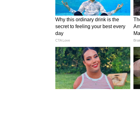
4
7
Image Credit :
Youtube Screenshot@curlytal
আধুনিক রান্নাঘর এবং স্টাইল