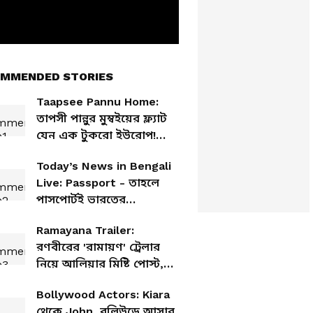
MMENDED STORIES
Taapsee Pannu Home:
তাপসী পান্নুর মুম্বইয়ের ফ্ল্যাট
যেন এক টুকরো ইউরোপ!
দেখুন অন্দরমহলের ছবি
Today’s News in Bengali
Live: Passport - তাহলে
পাসপোর্টই ভারতের
নাগরিকত্বের প্রামণ? সংসদে
Ramayana Trailer:
স্পষ্ট করলো মোদী সরকার
রণবীরের 'রামায়ণ' ট্রেলার
নিয়ে আলিয়ার মিষ্টি পোস্ট,
কী লিখলেন ইনস্টাগ্রামে?
Bollywood Actors: Kiara
থেকে John, বলিউডে আসার