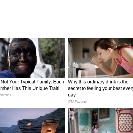
esdigital
র আভিজাত্যের ছোঁয়া
ণীয় করে সাজানো হয়েছে। নিউট্রাল রঙের ব্যবহার,
আধুনিক সজ্জা ঘরটিকে এক প্রিমিয়াম লুক দিয়েছে।
া আলাদা মাত্রা যোগ করেছে। উঁচু ছাদ, জমকালো
ং পুরো পরিবেশকে আরও রাজকীয় করে তুলেছে। বড়
তিক আলো আসে, আর ইন্ডোর প্ল্যান্টস এনেছে এক সতেজ