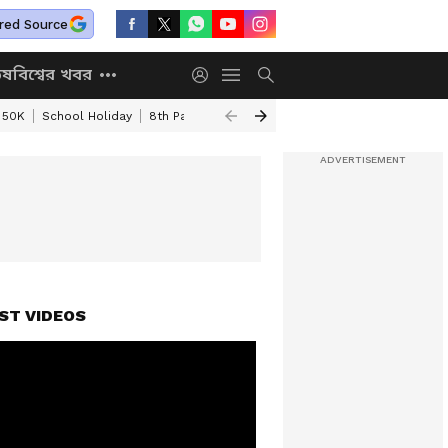
red Source
িষ
বিশ্বের খবর
 50K
School Holiday
8th Pay Commission
DA Hike Update
Kolkata
ST VIDEOS