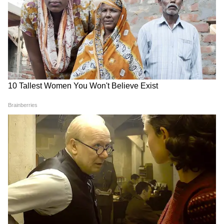
LATEST VIDEOS
Annapurna Bhandar Payment |
প্রতিমাসে কত তারিখে ঢুকবে অন্নপূর্ণার ৩
হাজার টাকা?
কীভাবে অন্নপূর্ণা ভাণ্ডার নিয়ে কারা ছড়াচ্ছে
বিভ্রান্তি? | Suvendu Adhikari on
Annapurna Yojana