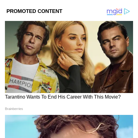
Source
2
6
Image Credit :
Instagram
প্রথম ছবির হাত ধরে রূপালি পর্দায় অভিষেক
আজকের দিনে মাধুরী দীক্ষিতের জনপ্রিয়তা
আকাশছোঁয়া হলেও, তাঁর কেরিয়ারের শুরুটা কিন্তু
খুব একটা মসৃণ ছিল না। ১৯৮৪ সালে রাজশ্রী
প্রোডাকশনের ‘অবোধ’ (Abodh) ছবির মাধ্যমে মাত্র
১৭ বছর বয়সে বলিউডে পা রাখেন তিনি। এই
ছবিতে তাঁর বিপরীতে অভিনয় করেছিলেন বাঙালি