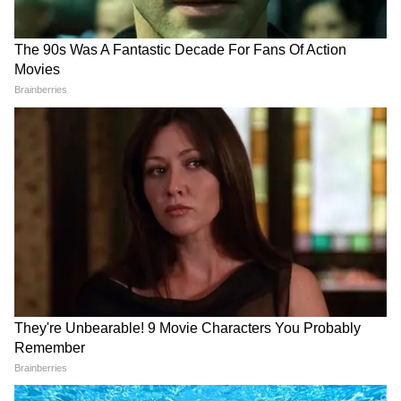
Image Credit :
Social Media
মৌসুমী কিছুটা মজার ছলেই রাজেশ খান্নাকে
'বিগড়ে যাওয়া ছেলে' বলে উল্লেখ করেন। তিনি
বলেন, প্রচুর সাফল্য অনেক সময় রাজেশের মাথায়
চড়ে যেত। তাঁর মতে, রাজেশ অত্যন্ত জনপ্রিয়
হলেও, ভারতের প্রথম সুপারস্টার হওয়ার চাপ এবং
ইগো তাঁর আচরণে মাঝে মাঝে ফুটে উঠত।