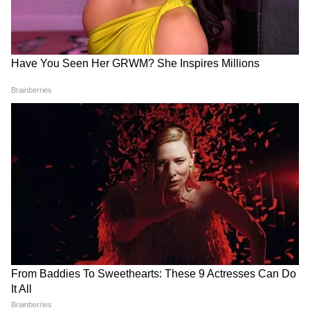
Image Credit :
Social Media
রাজেশ খান্নার কেরিয়ারের শেষের দিকে ফিকে হয়ে
আসা তারকাখ্যাতি এবং একাকীত্ব নিয়ে প্রশ্ন করা
হলে মৌসুমী দার্শনিক উত্তর দেন। তিনি বলেন, এটা
ছিল 'কর্মফল'। তাঁর বিশ্বাস, একজন মানুষ সম্পর্ক
এবং সাফল্যকে কীভাবে সামলায়, জীবন তারই
প্রতিফলন ঘটায়। তাঁর মতে, একাকীত্ব জীবনের
একটি স্বাভাবিক পর্যায় এবং একে ভয় না পেয়ে
আপন করে নেওয়া উচিত।
4
4