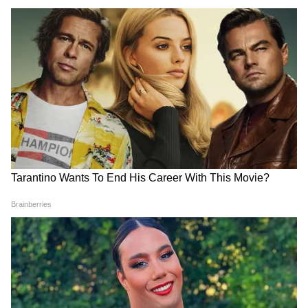
Image Credit :
Twitter
মৌসুমী চট্টোপাধ্যায় ফিল্ম ইন্ডাস্ট্রির বিবর্তন নিয়েও
কথা বলেন। তিনি উল্লেখ করেন, আগেকার দিনে
বড় তারকারা প্রায়ই সেটে দাপট দেখাতেন এবং
বিভিন্ন সিদ্ধান্তে প্রভাব খাটাতেন। কিন্তু এখনকার
অভিনেতারা অনেক বেশি সহযোগিতামূলক এবং
বন্ধুত্বপূর্ণ। তিনি রাজেশ খান্নার সঙ্গে তাঁর অভিনীত
'অনুরাগ' এবং 'প্রেম বন্ধন'-এর মতো সিনেমার
কথাও বলেন, যা তাঁর কেরিয়ারে স্মরণীয় হয়ে
আছে।
LATEST VIDEOS