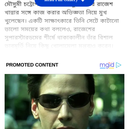
মৌসুমী চট্টোপাধ্যায় সম্প্রতি সুপারস্টার রাজেশ
খান্নার সঙ্গে কাজ করার অভিজ্ঞতা নিয়ে মুখ
খুলেছেন। একটি সাক্ষাৎকারে তিনি সেটে কাটানো
ভালো সময়ের কথা বললেও, রাজেশের
সুপারস্টারডমের শীর্ষে থাকাকালীন তাঁর বিশাল
ভাবমূর্তি নিয়ে কিছু খোলামেলা মন্তব্যও করেন।
Add Asianetnews Bangla as a Preferred
Source
2
4