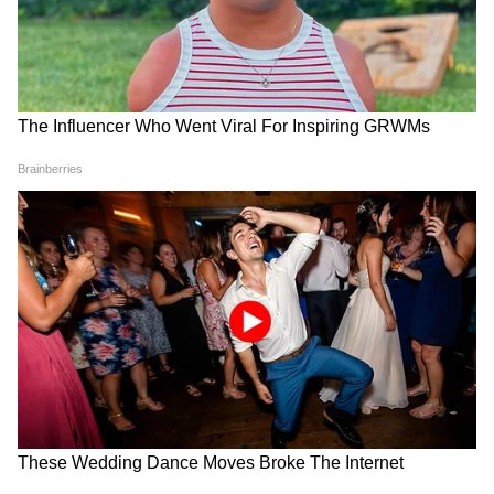
Entertainment News ( বাংলা বিনোদনের খবর ):
Read Entertainment News including movie
reviews, Trailers, Celebrity gossips, TV
shows and other Entertainment News in at
Asianet News Bangla.
ABOUT THE AUTHOR
Anulekha Kar
AK
অনুলেখা কর ২০২৪ সালের এপ্রিল মাস থেকে এশিয়ানেট নিউজ
বাংলায় কর্মরত। তাঁর এর আগে একাধিক টেলিভিশন ও ওয়েব