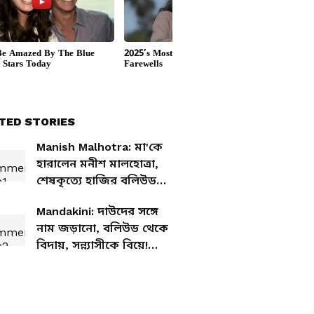
TED STORIES
Manish Malhotra: মা'কে
হারালেন মনীশ মালহোত্রা,
শেষকৃত্যে হাজির বলিউড
তারকারা
Mandakini: দাউদের সঙ্গে
নাম জড়ানো, বলিউড থেকে
বিদায়, সন্ন্যাসীকে বিয়ে!
মন্দাকিনীর জীবনের এই
অজানা কথা জানেন?