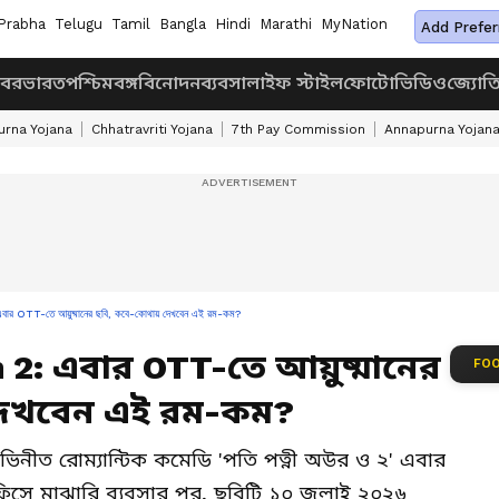
Prabha
Telugu
Tamil
Bangla
Hindi
Marathi
MyNation
Add Prefer
খবর
ভারত
পশ্চিমবঙ্গ
বিনোদন
ব্যবসা
লাইফ স্টাইল
ফোটো
ভিডিও
জ্যোত
rna Yojana
Chhatravriti Yojana
7th Pay Commission
Annapurna Yojan
OTT-তে আয়ুষ্মানের ছবি, কবে-কোথায় দেখবেন এই রম-কম?
 2: এবার OTT-তে আয়ুষ্মানের
FOO
দেখবেন এই রম-কম?
ভিনীত রোম্যান্টিক কমেডি 'পতি পত্নী অউর ও ২' এবার
 অফিসে মাঝারি ব্যবসার পর, ছবিটি ১০ জুলাই ২০২৬