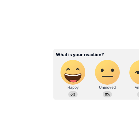
Manish Malhotra: মা'কে
মনীশ মালহোত্রা, শেষকৃত্য
বলিউড তারকারা
3
5