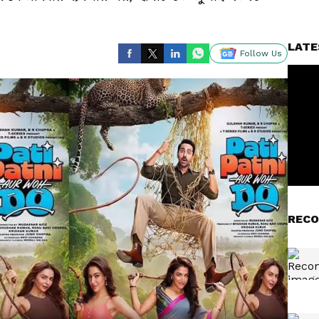
LATE
Follow Us
RECO