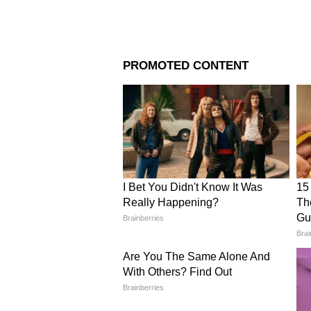
Image Credit :
Instagram
সিনেমা হলে মুক্তির সময় ছবিটিকে ক
অনুসারে, ছবিটি ভারতীয় বক্স অফ
গ্রস কালেকশন ছিল ৬০.১১ কোটি টাকা
করে। প্রায় পাঁচ সপ্তাহ ধরে সিনেমা