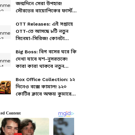
জন্মদিনে সেরা উপহার!
সৌরভের বায়োপিকের ফার্স্ট
লুকে রাজকুমার রাওকে দেখে
OTT Releases: এই সপ্তাহে
কী বললেন দাদা?
OTT-তে আসছে ৮টি নতুন
সিনেমা-সিরিজ! কোনটা
দেখবেন?
Big Boss: বিগ বসের ঘরে কি
দেখা যাবে যশ-নুসরতকে!
কারা কারা থাকবে নতুন
শোয়ে? তুঙ্গে টলিপাড়ার
Box Office Collection: ১২
জল্পনা
দিনেও বক্সে কামাল! ১২০
কোটির ক্লাবে অক্ষয় কুমারের
ছবি