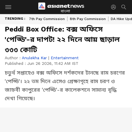
বাংলা
TRENDING :
7th Pay Commission
8th Pay Commission
DA Hike Up
Peddi Box Office: বক্স অফিসে
'পেড্ডি'-র দাপট! ২২ দিনে আয় ছাড়াল
৩৩৩ কোটি
Author :
Anulekha Kar
|
Entertainment
Published :
Jun 26 2026, 11:42 AM IST
চতুর্থ সপ্তাহেও বক্স অফিসে দর্শকদের টানছে রাম চরণের
'পেড্ডি'। ২২ তম দিনে এসেও প্রেক্ষাগৃহে রাম চরণ ও
জাহ্নবী কাপুরের 'পেড্ডি'-র কালেকশনে সামান্য বৃদ্ধি
দেখা গিয়েছে।