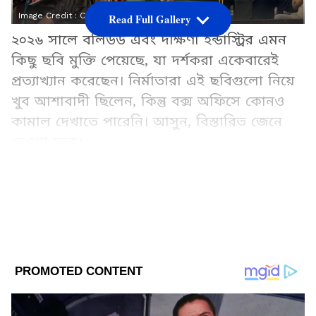
Image Credit :
ChatGPT
Read Full Gallery
২০২৬ সালে বলিউড এবং দক্ষিণী ইন্ডাস্ট্রির এমন
কিছু ছবি মুক্তি পেয়েছে, যা দর্শকরা একেবারেই
প্রত্যাখ্যান করেছেন। নির্মাতারা এই ছবিগুলো নিয়ে
খুব আশাবাদী ছিলেন, কিন্তু বক্স অফিসে কোনও
কামাল দেখাতে পারেনি। আসুন, বিস্তারিত জেনে
নেওয়া যাক।
Add Asianetnews Bangla as a Preferred
Source
2
7