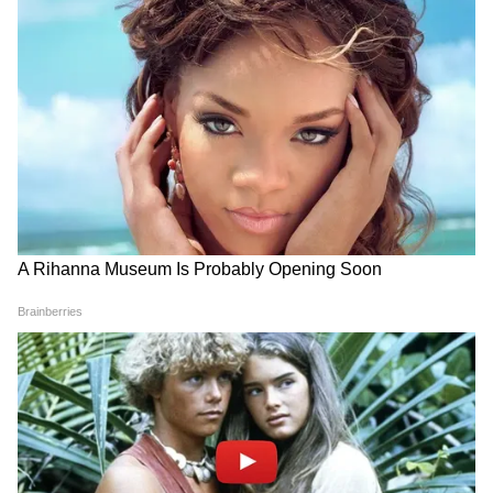
3
7
Image Credit :
Instagram
ছবি- দ্য রাজা সাব
ভাষা- তেলুগু
বাজেট- ৩৫০ কোটি
বিশ্বব্যাপী কালেকশন- ২০৮.৬ কোটি
ভারতে মোট কালেকশন- ১৭৪.৪ কোটি