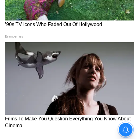
ভাষা- হিন্দি
বাজেট- ৫০ কোটি
বিশ্বব্যাপী কালেকশন- ৪১.৮ কোটি
ভারতে মোট কালেকশন- ৩৮.৩ কোটি
স্টার কাস্ট- অগস্ত্য নন্দা, ধর্মেন্দ্র, আসরানি,
জয়দীপ আহলাওয়াত এবং সিমর ভাটিয়া।
6
7