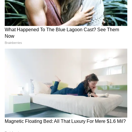
স্টার কাস্ট- প্রভাস, সঞ্জয় দত্ত, মালবিকা মোহনন,
নিধি আগরওয়াল, ঋদ্ধি কুমার এবং জারিনা
ওয়াহাব।
4
7
Image Credit :
Instagram
ছবি- ও রোমিও
ভাষা- হিন্দি
বাজেট- ১০০ কোটি