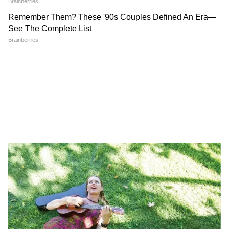
বিশ্বব্যাপী কালেকশন- ৯৫.৮ কোটি
ভারতে মোট কালেকশন- ৭১.৬ কোটি
স্টার কাস্ট- শাহিদ কাপুর, তৃপ্তি ডিমরি, নানা
পাটেকর, অবিনাশ তিওয়ারি, তামান্না ভাটিয়া,
দিশা পাটানি এবং ফরিদা জালাল।
5
7
Image Credit :
Instagram
ছবি- এক্কিস