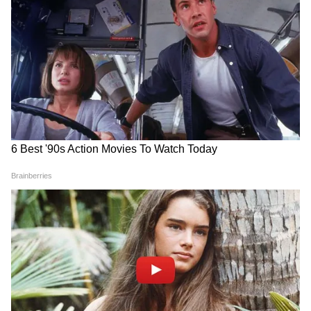
Image Credit :
Instagram
ছবি- হ্যাপি প্যাটেল: খতরনাক জাসুস
ভাষা- হিন্দি
বাজেট- ২৫-৩০ কোটি
বিশ্বব্যাপী কালেকশন- ৬.২১ কোটি
ভারতে মোট কালেকশন- ৫.১৫ কোটি
স্টার কাস্ট- বীর দাস, আমির খান, মোনা সিং,
ইমরান খান