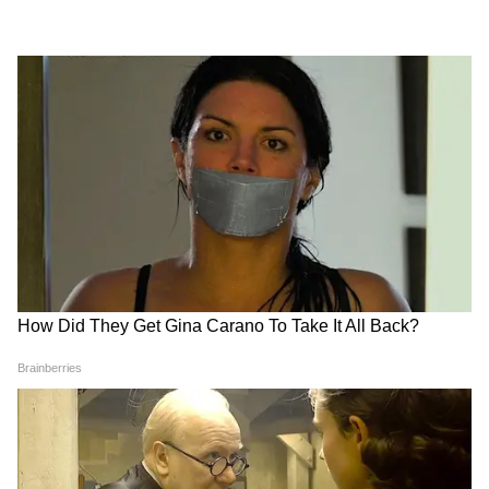
তারকাদের দুর্দান্ত কমেডির জেরে ছবিটি
প্রযোজকদের মালামাল করে দেয়। বক্স অফিসে এই
ছবি মোট ৫১ কোটি টাকার ব্যবসা করেছিল।
6
6
Image Credit :
Instagram
'ধামাল' ছবিটি এতটাই জনপ্রিয় হয়েছিল যে ২০০৮
সালে দক্ষিণে 'মস্তি মজা মাডি' নামে এর রিমেক
তৈরি হয়। শুধু তাই নয়, 'ধামাল'-এর দুটি