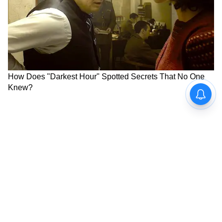
সিক্যুয়েলও তৈরি হয়েছে। ২০১১ সালে মুক্তি পায়
'ডাবল ধামাল', যা হিট হয়েছিল। এরপর ২০১৯
সালে আসে 'টোটাল ধামাল', যা বক্স অফিসে
ব্লকবাস্টার হয়।
LATEST VIDEOS
ABOUT THE AUTHOR