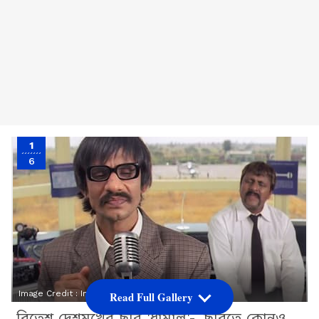
1
6
Image Credit :
Instagram
Read Full Gallery
রিতেশ দেশমুখের ছবি 'ধামাল'-, ছবিতে কোনও