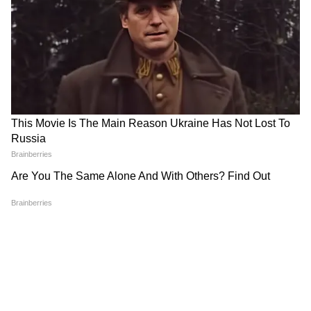
দত্ত, রিতেশ দেশমুখ, আরশাদ ওয়ারসি, আশিস
চৌধুরী, জাভেদ জাফরি, আসরানি, সঞ্জয় মিশ্র,
মুরলী শর্মা, বিজয় রাজ, মনোজ পাহওয়া, টিকু
তালসানিয়া এবং প্রেম চোপড়া। প্রত্যেকেই তাঁদের
অভিনয় দিয়ে দর্শকদের खूब হাসিয়েছিলেন।
5
6
Image Credit :
Instagram
পরিচালক ইন্দ্র কুমার মাত্র ১৯ কোটি টাকার
বাজেটে 'ধামাল' ছবিটি তৈরি করেছিলেন।