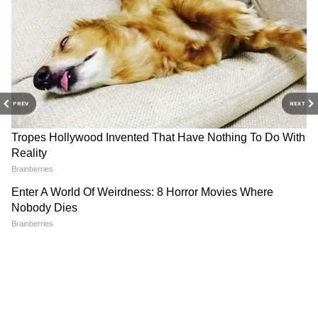
PREV
NEXT
3
6
Image Credit :
Instagram
ধামাল ছবির গল্প চার বন্ধু—আদি (আরশাদ
ওয়ারসি), মানব (জাভেদ জাফরি), রয় (রিতেশ