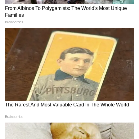
রিতেশ দেশমুখের 'ধামাল' ছবিটি ২০০৭ সালে মুক্তি
পায়। এটি একটি কমেডি ছবি, যা ইন্দ্র কুমার
পরিচালনা করেন এবং অশোক ঠাকেরিয়া প্রযোজনা
করেন। ছবিটি ১৯৬৩ সালের স্ট্যানলি ক্রেমারের
'ইটস এ ম্যাড, ম্যাড, ম্যাড, ম্যাড ওয়ার্ল্ড' থেকে
অনুপ্রাণিত ছিল।